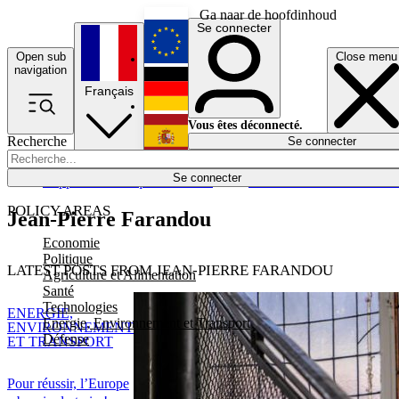
Ga naar de hoofdinhoud
Se connecter
Open sub
Close menu
English
navigation
Français
Deutsch
Vous êtes déconnecté.
Recherche
Se connecter
Español
Lumières éteintes
Se connecter
Rapporteur
Politique
Économie
Newsletters
Evénements
Em
POLICY AREAS
Jean-Pierre Farandou
Economie
Politique
LATEST POSTS FROM JEAN-PIERRE FARANDOU
Agriculture et Alimentation
Santé
Technologies
ENERGIE,
Energie, Environnement et Transport
ENVIRONNEMENT
Défense
ET TRANSPORT
Pour réussir, l’Europe