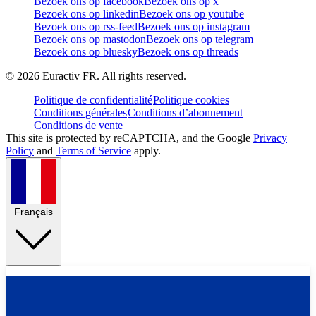
Bezoek ons op facebook
Bezoek ons op x
Bezoek ons op linkedin
Bezoek ons op youtube
Bezoek ons op rss-feed
Bezoek ons op instagram
Bezoek ons op mastodon
Bezoek ons op telegram
Bezoek ons op bluesky
Bezoek ons op threads
©
2026
Euractiv FR. All rights reserved.
Politique de confidentialité
Politique cookies
Conditions générales
Conditions d’abonnement
Conditions de vente
This site is protected by reCAPTCHA, and the Google
Privacy
Policy
and
Terms of Service
apply.
Français