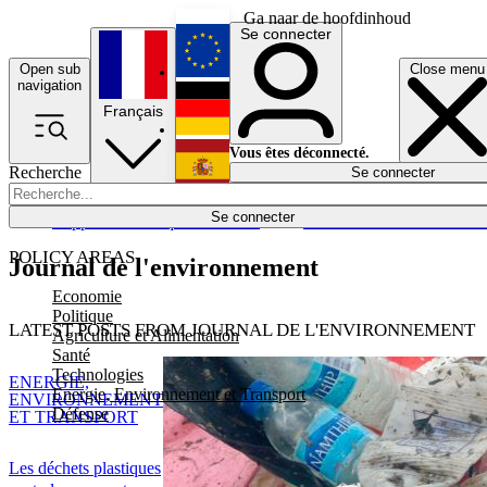
Ga naar de hoofdinhoud
Se connecter
Open sub
Close menu
English
navigation
Français
Deutsch
Vous êtes déconnecté.
Recherche
Se connecter
Español
Lumières éteintes
Se connecter
Rapporteur
Politique
Économie
Newsletters
Evénements
Em
POLICY AREAS
Journal de l'environnement
Economie
Politique
LATEST POSTS FROM JOURNAL DE L'ENVIRONNEMENT
Agriculture et Alimentation
Santé
Technologies
ENERGIE,
Energie, Environnement et Transport
ENVIRONNEMENT
Défense
ET TRANSPORT
Les déchets plastiques