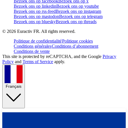
Bezoek ons op facebook
Bezoek ons op x
Bezoek ons op linkedin
Bezoek ons op youtube
Bezoek ons op rss-feed
Bezoek ons op instagram
Bezoek ons op mastodon
Bezoek ons op telegram
Bezoek ons op bluesky
Bezoek ons op threads
©
2026
Euractiv FR. All rights reserved.
Politique de confidentialité
Politique cookies
Conditions générales
Conditions d’abonnement
Conditions de vente
This site is protected by reCAPTCHA, and the Google
Privacy
Policy
and
Terms of Service
apply.
Français