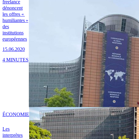
freelance
dénoncent
les offres «
humiliantes »
des
institutions
européennes
15.06.2020
4 MINUTES
ÉCONOMIE
Les
interprètes