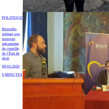
POLITIQUE
Bruxelles
prépare son
nouveau
mécanisme
de contrôle
de l’État de
droit
09.03.2020
6 MINUTES