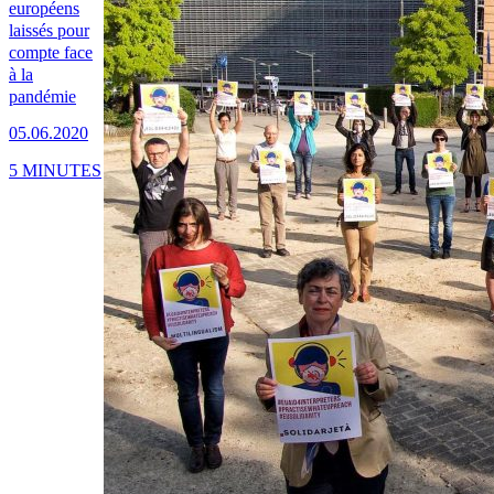
européens
laissés pour
compte face
à la
pandémie
05.06.2020
5 MINUTES