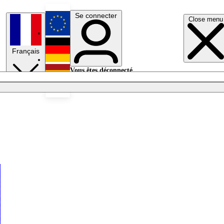
Se connecter
Close menu
English
Français
Deutsch
Vous êtes déconnecté.
Se connecter
Español
Lumières éteintes