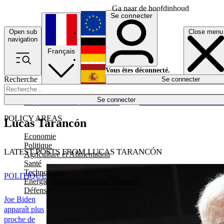
Ga naar de hoofdinhoud
Se connecter
Open sub
Close menu
English
navigation
Français
Deutsch
Vous êtes déconnecté.
Recherche
Se connecter
Español
Lumières éteintes
Se connecter
Rapporteur
Politique
Économie
Newsletters
Evénements
Em
POLICY AREAS
Lucas Tarancón
Economie
Politique
LATEST POSTS FROM LUCAS TARANCÓN
Agriculture et Alimentation
Santé
Technologies
POLITIQUE
Energie, Environnement et Transport
Défense
Joe Biden
apparaît plus
proche de