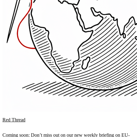
Red Thread
Coming soon: Don’t miss out on our new weekly briefing on EU-