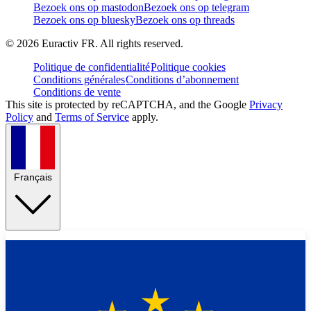
Bezoek ons op mastodon
Bezoek ons op telegram
Bezoek ons op bluesky
Bezoek ons op threads
©
2026
Euractiv FR. All rights reserved.
Politique de confidentialité
Politique cookies
Conditions générales
Conditions d’abonnement
Conditions de vente
This site is protected by reCAPTCHA, and the Google
Privacy
Policy
and
Terms of Service
apply.
Français