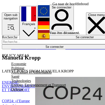
Ga naar de hoofdinhoud
Se connecter
Open sub
Close menu
English
navigation
Français
Deutsch
Vous êtes déconnecté.
Recherche
Se connecter
Español
Lumières éteintes
Se connecter
Rapporteur
Politique
Économie
Newsletters
Evénements
Em
POLICY AREAS
Manuela Kropp
Economie
Politique
LATEST POSTS FROM MANUELA KROPP
Agriculture et Alimentation
Santé
Technologies
ENERGIE,
Energie, Environnement et Transport
ENVIRONNEMENT
Défense
ET TRANSPORT
COP24: «l’Europe