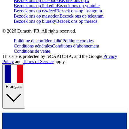
Bezoek ons op facebook
Bezoek ons op x
Bezoek ons op linkedin
Bezoek ons op youtube
Bezoek ons op rss-feed
Bezoek ons op instagram
Bezoek ons op mastodon
Bezoek ons op telegram
Bezoek ons op bluesky
Bezoek ons op threads
©
2026
Euractiv FR. All rights reserved.
Politique de confidentialité
Politique cookies
Conditions générales
Conditions d’abonnement
Conditions de vente
This site is protected by reCAPTCHA, and the Google
Privacy
Policy
and
Terms of Service
apply.
Français