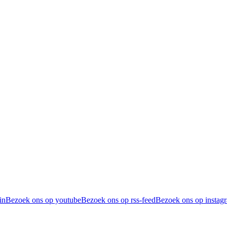
in
Bezoek ons op youtube
Bezoek ons op rss-feed
Bezoek ons op instag