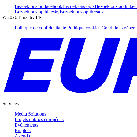
Bezoek ons op facebook
Bezoek ons op x
Bezoek ons op linked
Bezoek ons op bluesky
Bezoek ons op threads
©
2026
Euractiv FR
Politique de confidentialité
Politique cookies
Conditions généra
Services
Media Solutions
Projets publics européens
Evénements
Emplois
Agenda