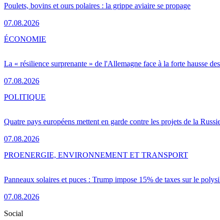
Poulets, bovins et ours polaires : la grippe aviaire se propage
07.08.2026
ÉCONOMIE
La « résilience surprenante » de l'Allemagne face à la forte hausse de
07.08.2026
POLITIQUE
Quatre pays européens mettent en garde contre les projets de la Russi
07.08.2026
PRO
ENERGIE, ENVIRONNEMENT ET TRANSPORT
Panneaux solaires et puces : Trump impose 15% de taxes sur le polysi
07.08.2026
Social