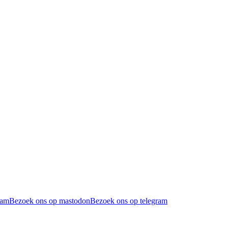
ram
Bezoek ons op mastodon
Bezoek ons op telegram