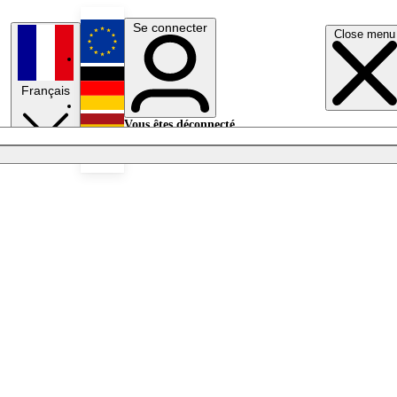
Se connecter
Close menu
English
Français
Deutsch
Vous êtes déconnecté.
Se connecter
Español
Lumières éteintes