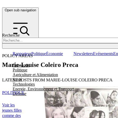
Open sub navigation
Recherche
Rapporteur
Politique
Économie
Newsletters
Evénements
Em
POLICY AREAS
Marie-Louise Coleiro Preca
Economie
Politique
Agriculture et Alimentation
Santé
LATEST POSTS FROM MARIE-LOUISE COLEIRO PRECA
Technologies
Energie, Environnement et Transport
POLITIQUE
Défense
Voir les
jeunes filles
comme des