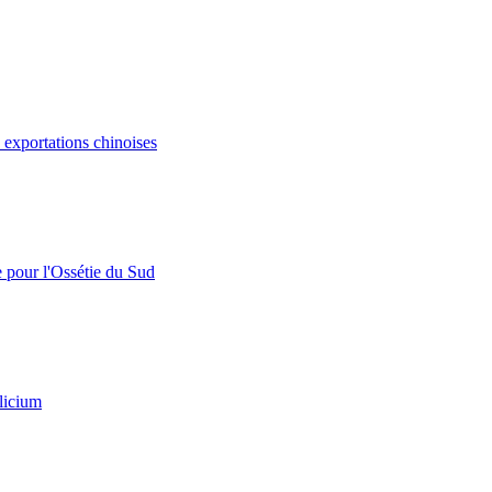
s exportations chinoises
e pour l'Ossétie du Sud
licium