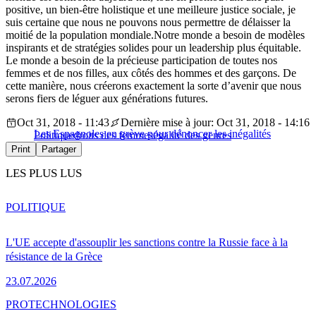
positive, un bien-être holistique et une meilleure justice sociale, je
suis certaine que nous ne pouvons nous permettre de délaisser la
moitié de la population mondiale.Notre monde a besoin de modèles
inspirants et de stratégies solides pour un leadership plus équitable.
Le monde a besoin de la précieuse participation de toutes nos
femmes et de nos filles, aux côtés des hommes et des garçons. De
cette manière, nous créerons exactement la sorte d’avenir que nous
serons fiers de léguer aux générations futures.
Oct 31, 2018 - 11:43
Dernière mise à jour: Oct 31, 2018 - 14:16
Les Espagnoles en grève pour dénoncer les inégalités
Politique
droits des femmes
égalité des genres
Print
Partager
LES PLUS LUS
POLITIQUE
L'UE accepte d'assouplir les sanctions contre la Russie face à la
résistance de la Grèce
23.07.2026
PRO
TECHNOLOGIES