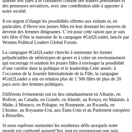
amener nos filles à se considérer comme des leaders potentielles et
des penseuses novatrices, avec une contribution utile à apporter à
notre société.
Il est urgent d’élargir les possibilités offertes aux enfants et, en
particulier, d’élever nos jeunes filles en leur donnant les moyens de
devenir des femmes dirigeantes. C’est pour cette raison que je suis
très fière d’être la marraine de la campagne #Girl2Leader, lancée par
Women Political Leaders Global Forum.
La campagne #Girl2Leader cherche à surmonter les formes
préjudiciables de stéréotypes de genre et à créer un environnement
qui encourage et soutient les jeunes filles à envisager la possibilité
d’une carrière dans la politique et le leadership.Cette année, à
l’occasion de la Journée Internationale de la Fille, la campagne
#Girl2Leader a mis en relation plus de 1 500 filles de plus de 20
pays avec des femmes politiques.
Différents événements ont eu lieu simultanément en Albanie, en
Bolivie, au Canada, en Guinée, en Irlande, au Kenya, en Malaisie, à
Malte, à Monaco, en Pologne, en Roumanie, au Rwanda, en
Ukraine, au Royaume-Uni, aux États-Unis et au Parlement européen
à Bruxelles.
Si nous espérons surmonter les nombreux défis auxquels notre
monde est confronté aujourd’hui, tout en promouvant une paix