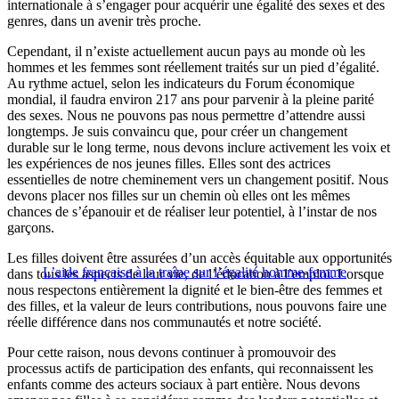
internationale à s’engager pour acquérir une égalité des sexes et des
genres, dans un avenir très proche.
Cependant, il n’existe actuellement aucun pays au monde où les
hommes et les femmes sont réellement traités sur un pied d’égalité.
Au rythme actuel, selon les indicateurs du Forum économique
mondial, il faudra environ 217 ans pour parvenir à la pleine parité
des sexes. Nous ne pouvons pas nous permettre d’attendre aussi
longtemps. Je suis convaincu que, pour créer un changement
durable sur le long terme, nous devons inclure activement les voix et
les expériences de nos jeunes filles. Elles sont des actrices
essentielles de notre cheminement vers un changement positif. Nous
devons placer nos filles sur un chemin où elles ont les mêmes
chances de s’épanouir et de réaliser leur potentiel, à l’instar de nos
garçons.
Les filles doivent être assurées d’un accès équitable aux opportunités
L’aide française à la traîne sur l’égalité homme-femme
dans tous les aspects de leur vie, de l’éducation à l’emploi. Lorsque
nous respectons entièrement la dignité et le bien-être des femmes et
des filles, et la valeur de leurs contributions, nous pouvons faire une
réelle différence dans nos communautés et notre société.
Pour cette raison, nous devons continuer à promouvoir des
processus actifs de participation des enfants, qui reconnaissent les
enfants comme des acteurs sociaux à part entière. Nous devons