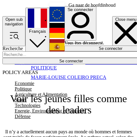
Ga naar de hoofdinhoud
Se connecter
Open sub
Close menu
English
navigation
Français
Deutsch
Vous êtes déconnecté.
Recherche
Se connecter
Español
Lumières éteintes
Se connecter
Rapporteur
Politique
Économie
Newsletters
Evénements
Em
POLITIQUE
POLICY AREAS
MARIE-LOUISE COLEIRO PRECA
Economie
Politique
Agriculture et Alimentation
Voir les jeunes filles comme
Santé
Technologies
des leaders
Energie, Environnement et Transport
Défense
Il n’y a actuellement aucun pays au monde où hommes et femmes