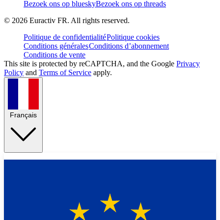
Bezoek ons op bluesky
Bezoek ons op threads
©
2026
Euractiv FR. All rights reserved.
Politique de confidentialité
Politique cookies
Conditions générales
Conditions d’abonnement
Conditions de vente
This site is protected by reCAPTCHA, and the Google
Privacy
Policy
and
Terms of Service
apply.
Français