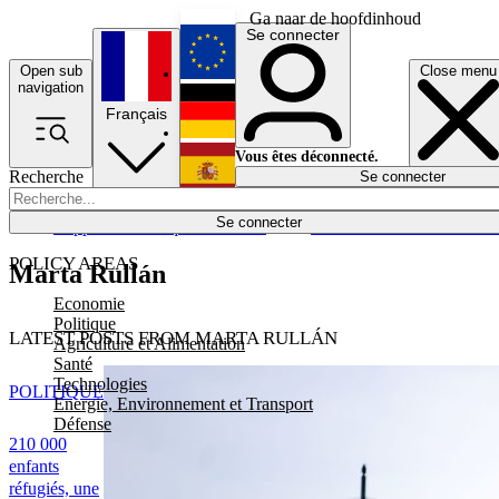
Ga naar de hoofdinhoud
Se connecter
Open sub
Close menu
English
navigation
Français
Deutsch
Vous êtes déconnecté.
Recherche
Se connecter
Español
Lumières éteintes
Se connecter
Rapporteur
Politique
Économie
Newsletters
Evénements
Em
POLICY AREAS
Marta Rullán
Economie
Politique
LATEST POSTS FROM MARTA RULLÁN
Agriculture et Alimentation
Santé
Technologies
POLITIQUE
Energie, Environnement et Transport
Défense
210 000
enfants
réfugiés, une