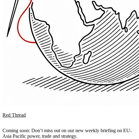
Red Thread
Coming soon: Don’t miss out on our new weekly briefing on EU-
Asia Pacific power, trade and strategy.