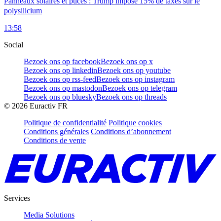
Panneaux solaires et puces : Trump impose 15% de taxes sur le
polysilicium
13:58
Social
Bezoek ons op facebook
Bezoek ons op x
Bezoek ons op linkedin
Bezoek ons op youtube
Bezoek ons op rss-feed
Bezoek ons op instagram
Bezoek ons op mastodon
Bezoek ons op telegram
Bezoek ons op bluesky
Bezoek ons op threads
©
2026
Euractiv FR
Politique de confidentialité
Politique cookies
Conditions générales
Conditions d’abonnement
Conditions de vente
Services
Media Solutions