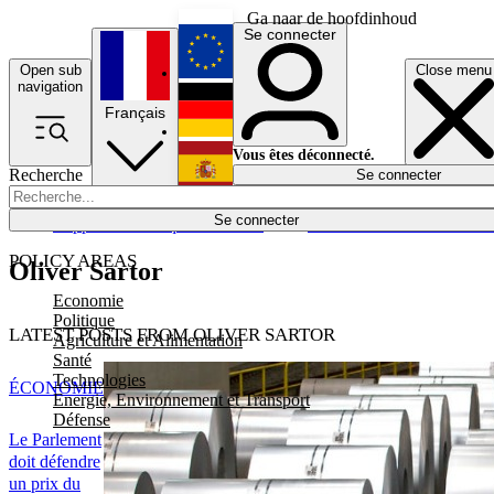
Ga naar de hoofdinhoud
Se connecter
Open sub
Close menu
English
navigation
Français
Deutsch
Vous êtes déconnecté.
Recherche
Se connecter
Español
Lumières éteintes
Se connecter
Rapporteur
Politique
Économie
Newsletters
Evénements
Em
POLICY AREAS
Oliver Sartor
Economie
Politique
LATEST POSTS FROM OLIVER SARTOR
Agriculture et Alimentation
Santé
Technologies
ÉCONOMIE
Energie, Environnement et Transport
Défense
Le Parlement
doit défendre
un prix du