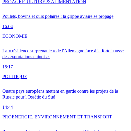
PRO
AGRICULTURE & ALIMENTATION
Poulets, bovins et ours polaires : la grippe aviaire se propage
16:04
ÉCONOMIE
La « résilience surprenante » de l'Allemagne face à la forte hausse
des exportations chinoises
15:17
POLITIQUE
Quatre pays européens mettent en garde contre les projets de la
Russie pour l'Ossétie du Sud
14:44
PRO
ENERGIE, ENVIRONNEMENT ET TRANSPORT