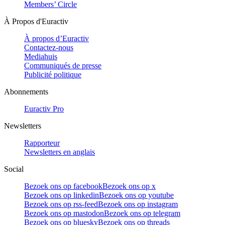
Members’ Circle
À Propos d'Euractiv
À propos d’Euractiv
Contactez-nous
Mediahuis
Communiqués de presse
Publicité politique
Abonnements
Euractiv Pro
Newsletters
Rapporteur
Newsletters en anglais
Social
Bezoek ons op facebook
Bezoek ons op x
Bezoek ons op linkedin
Bezoek ons op youtube
Bezoek ons op rss-feed
Bezoek ons op instagram
Bezoek ons op mastodon
Bezoek ons op telegram
Bezoek ons op bluesky
Bezoek ons op threads