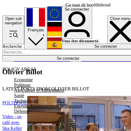
Ga naar de hoofdinhoud
Se connecter
Open sub
Close menu
English
navigation
Français
Deutsch
Vous êtes déconnecté.
Recherche
Se connecter
Español
Lumières éteintes
Se connecter
Rapporteur
Politique
Économie
Newsletters
Evénements
Em
POLICY AREAS
Olivier Billot
Economie
Politique
LATEST POSTS FROM OLIVIER BILLOT
Agriculture et Alimentation
Santé
Technologies
POLITIQUE
Energie, Environnement et Transport
Défense
Video : un
café avec
Ska Keller