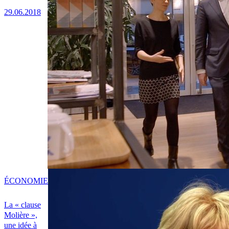
29.06.2018
ÉCONOMIE
La « clause
Molière »,
une idée à