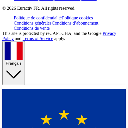
©
2026
Euractiv FR. All rights reserved.
Politique de confidentialité
Politique cookies
Conditions générales
Conditions d’abonnement
Conditions de vente
This site is protected by reCAPTCHA, and the Google
Privacy
Policy
and
Terms of Service
apply.
Français