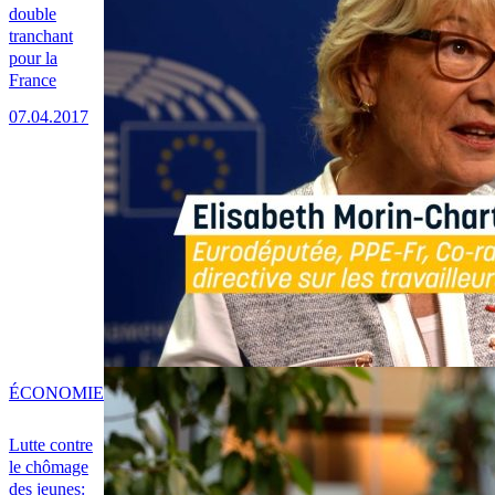
double
tranchant
pour la
France
07.04.2017
ÉCONOMIE
Lutte contre
le chômage
des jeunes: