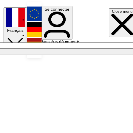
Se connecter
Close menu
English
Français
Deutsch
Vous êtes déconnecté.
Se connecter
Español
Lumières éteintes