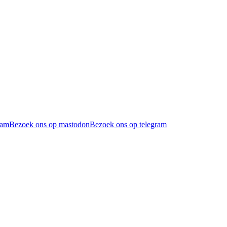
ram
Bezoek ons op mastodon
Bezoek ons op telegram