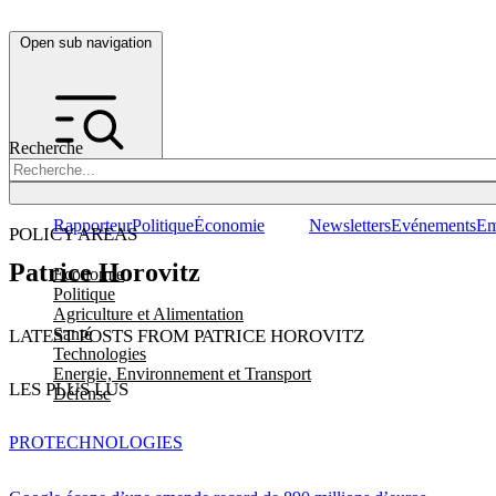
Open sub navigation
Recherche
Rapporteur
Politique
Économie
Newsletters
Evénements
Em
POLICY AREAS
Patrice Horovitz
Economie
Politique
Agriculture et Alimentation
Santé
LATEST POSTS FROM PATRICE HOROVITZ
Technologies
Energie, Environnement et Transport
LES PLUS LUS
Défense
PRO
TECHNOLOGIES