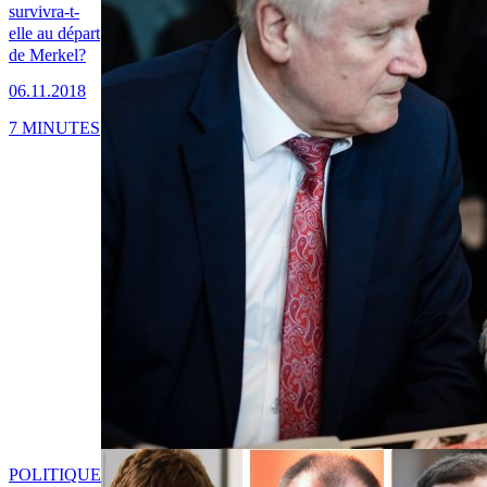
survivra-t-
elle au départ
de Merkel?
06.11.2018
7 MINUTES
POLITIQUE