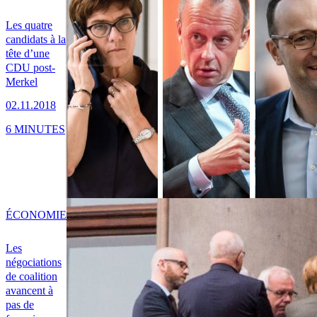
Les quatre
candidats à la
tête d’une
CDU post-
Merkel
02.11.2018
6 MINUTES
ÉCONOMIE
Les
négociations
de coalition
avancent à
pas de