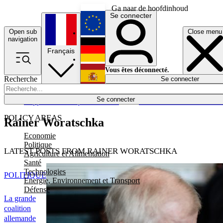
Ga naar de hoofdinhoud
Se connecter
Open sub
Close menu
English
navigation
Français
Deutsch
Vous êtes déconnecté.
Recherche
Se connecter
Español
Lumières éteintes
Se connecter
Rapporteur
Politique
Économie
Newsletters
Evénements
Em
POLICY AREAS
Rainer Woratschka
Economie
Politique
LATEST POSTS FROM RAINER WORATSCHKA
Agriculture et Alimentation
Santé
Technologies
POLITIQUE
Energie, Environnement et Transport
Défense
La grande
coalition
allemande