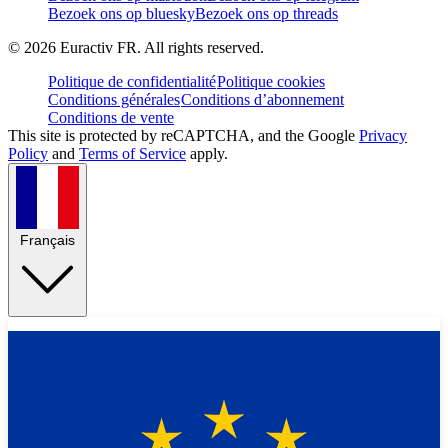
Bezoek ons op bluesky
Bezoek ons op threads
©
2026
Euractiv FR. All rights reserved.
Politique de confidentialité
Politique cookies
Conditions générales
Conditions d’abonnement
Conditions de vente
This site is protected by reCAPTCHA, and the Google
Privacy
Policy
and
Terms of Service
apply.
Français