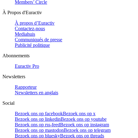
Members’ Circle
À Propos d'Euractiv
À propos d’Euractiv
Contactez-nous
Mediahuis
Communiqués de presse
Publicité politique
Abonnements
Euractiv Pro
Newsletters
Rapporteur
Newsletters en anglais
Social
Bezoek ons op facebook
Bezoek ons op x
Bezoek ons op linkedin
Bezoek ons op youtube
Bezoek ons op rss-feed
Bezoek ons op instagram
Bezoek ons op mastodon
Bezoek ons op telegram
Bezoek ons op bluesky
Bezoek ons op threads