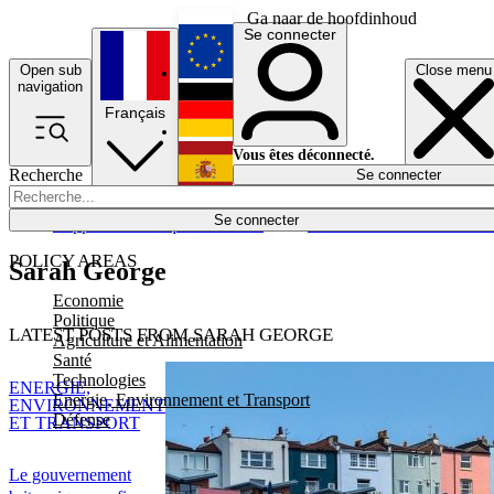
Ga naar de hoofdinhoud
Se connecter
Open sub
Close menu
English
navigation
Français
Deutsch
Vous êtes déconnecté.
Recherche
Se connecter
Español
Lumières éteintes
Se connecter
Rapporteur
Politique
Économie
Newsletters
Evénements
Em
POLICY AREAS
Sarah George
Economie
Politique
LATEST POSTS FROM SARAH GEORGE
Agriculture et Alimentation
Santé
Technologies
ENERGIE,
Energie, Environnement et Transport
ENVIRONNEMENT
Défense
ET TRANSPORT
Le gouvernement