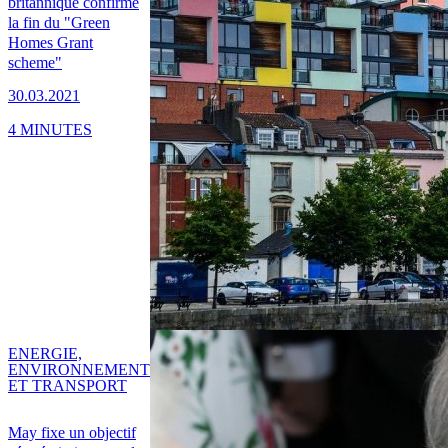
britannique confirme
la fin du "Green
Homes Grant
scheme"
30.03.2021
4 MINUTES
ENERGIE,
ENVIRONNEMENT
ET TRANSPORT
May fixe un objectif