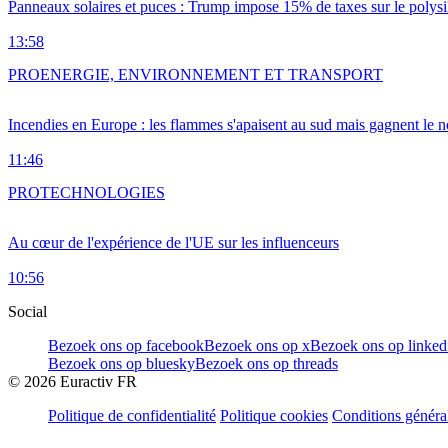
Panneaux solaires et puces : Trump impose 15% de taxes sur le polysi
13:58
PRO
ENERGIE, ENVIRONNEMENT ET TRANSPORT
Incendies en Europe : les flammes s'apaisent au sud mais gagnent le n
11:46
PRO
TECHNOLOGIES
Au cœur de l'expérience de l'UE sur les influenceurs
10:56
Social
Bezoek ons op facebook
Bezoek ons op x
Bezoek ons op linked
Bezoek ons op bluesky
Bezoek ons op threads
©
2026
Euractiv FR
Politique de confidentialité
Politique cookies
Conditions généra