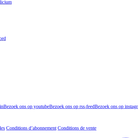
licium
ord
in
Bezoek ons op youtube
Bezoek ons op rss-feed
Bezoek ons op instag
les
Conditions d’abonnement
Conditions de vente