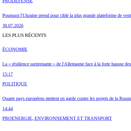
PRO
DÉFENSE
Pourquoi l'Ukraine prend pour cible la plus grande plateforme de vent
30.07.2026
LES PLUS RÉCENTS
ÉCONOMIE
La « résilience surprenante » de l'Allemagne face à la forte hausse de
15:17
POLITIQUE
Quatre pays européens mettent en garde contre les projets de la Russi
14:44
PRO
ENERGIE, ENVIRONNEMENT ET TRANSPORT