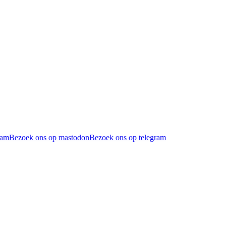
ram
Bezoek ons op mastodon
Bezoek ons op telegram