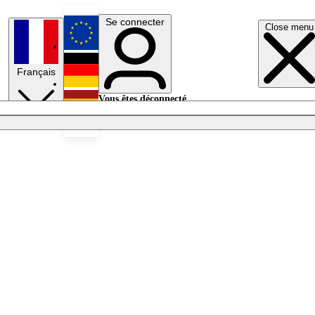
Se connecter
Close menu
English
Français
Deutsch
Vous êtes déconnecté.
Se connecter
Español
Lumières éteintes