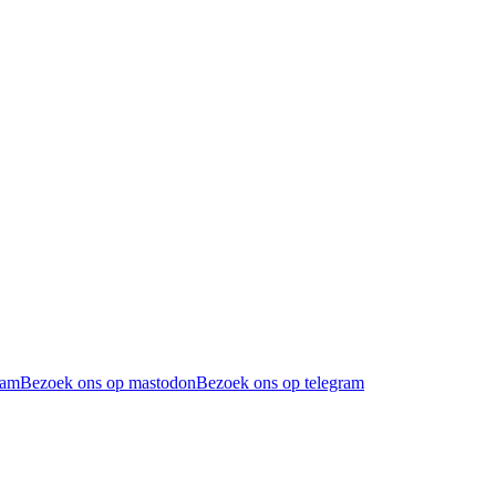
ram
Bezoek ons op mastodon
Bezoek ons op telegram