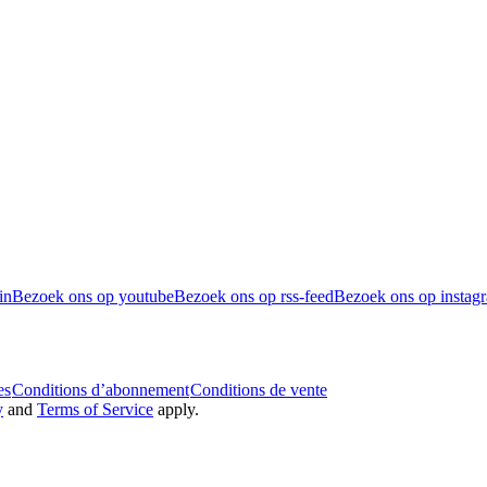
in
Bezoek ons op youtube
Bezoek ons op rss-feed
Bezoek ons op instag
es
Conditions d’abonnement
Conditions de vente
y
and
Terms of Service
apply.