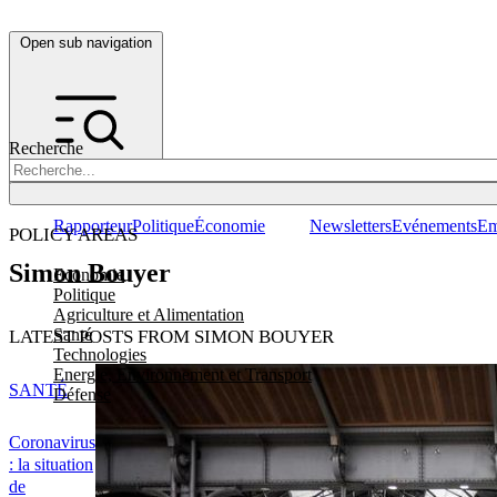
Open sub navigation
Recherche
Rapporteur
Politique
Économie
Newsletters
Evénements
Em
POLICY AREAS
Simon Bouyer
Economie
Politique
Agriculture et Alimentation
Santé
LATEST POSTS FROM SIMON BOUYER
Technologies
Energie, Environnement et Transport
SANTÉ
Défense
Coronavirus
: la situation
de