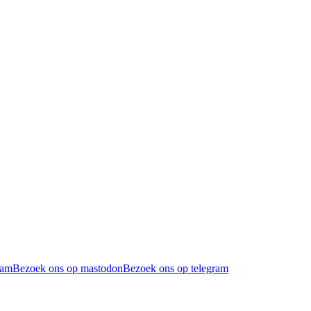
ram
Bezoek ons op mastodon
Bezoek ons op telegram