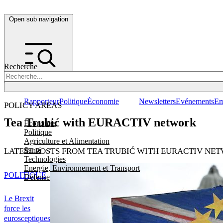
Open sub navigation
Recherche
Rapporteur
Politique
Économie
Newsletters
Evénements
Em
POLICY AREAS
Tea Trubić with EURACTIV network
Economie
Politique
Agriculture et Alimentation
Santé
LATEST POSTS FROM TEA TRUBIĆ WITH EURACTIV NE
Technologies
Energie, Environnement et Transport
POLITIQUE
Défense
Le Brexit
force les
eurosceptiques