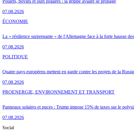
Poulets, bovins et ours polaires : la grippe aviaire se propage
07.08.2026
ÉCONOMIE
La « résilience surprenante » de l'Allemagne face à la forte hausse de
07.08.2026
POLITIQUE
Quatre pays européens mettent en garde contre les projets de la Russi
07.08.2026
PRO
ENERGIE, ENVIRONNEMENT ET TRANSPORT
Panneaux solaires et puces : Trump impose 15% de taxes sur le polysi
07.08.2026
Social