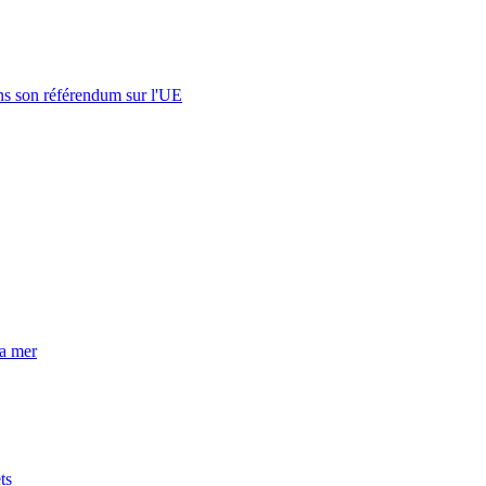
s son référendum sur l'UE
la mer
ts