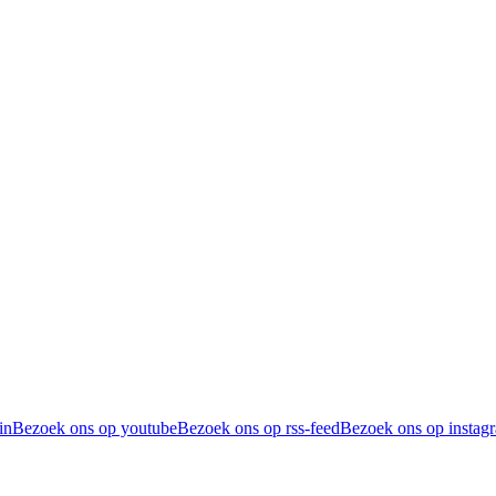
in
Bezoek ons op youtube
Bezoek ons op rss-feed
Bezoek ons op instag