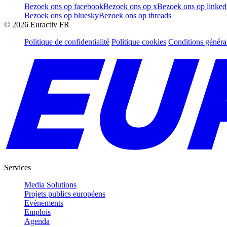
Bezoek ons op facebook
Bezoek ons op x
Bezoek ons op linked
Bezoek ons op bluesky
Bezoek ons op threads
©
2026
Euractiv FR
Politique de confidentialité
Politique cookies
Conditions généra
Services
Media Solutions
Projets publics européens
Evénements
Emplois
Agenda