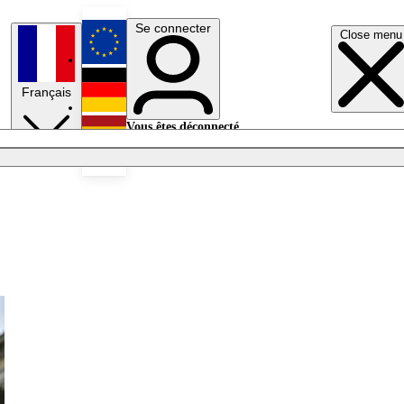
Se connecter
Close menu
English
Français
Deutsch
Vous êtes déconnecté.
Se connecter
Español
Lumières éteintes