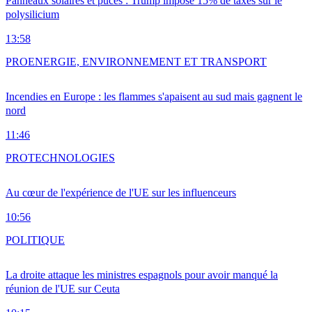
Panneaux solaires et puces : Trump impose 15% de taxes sur le
polysilicium
13:58
PRO
ENERGIE, ENVIRONNEMENT ET TRANSPORT
Incendies en Europe : les flammes s'apaisent au sud mais gagnent le
nord
11:46
PRO
TECHNOLOGIES
Au cœur de l'expérience de l'UE sur les influenceurs
10:56
POLITIQUE
La droite attaque les ministres espagnols pour avoir manqué la
réunion de l'UE sur Ceuta