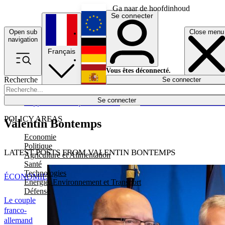
Ga naar de hoofdinhoud
Se connecter
Open sub
Close menu
English
navigation
Français
Deutsch
Vous êtes déconnecté.
Recherche
Se connecter
Español
Lumières éteintes
Se connecter
Rapporteur
Politique
Économie
Newsletters
Evénements
Em
POLICY AREAS
Valentin Bontemps
Economie
Politique
LATEST POSTS FROM VALENTIN BONTEMPS
Agriculture et Alimentation
Santé
Technologies
ÉCONOMIE
Energie, Environnement et Transport
Défense
Le couple
franco-
allemand