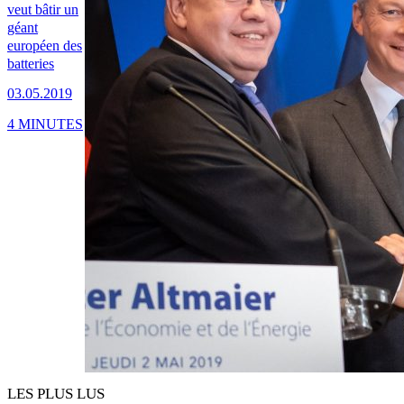
veut bâtir un
géant
européen des
batteries
03.05.2019
4 MINUTES
LES PLUS LUS