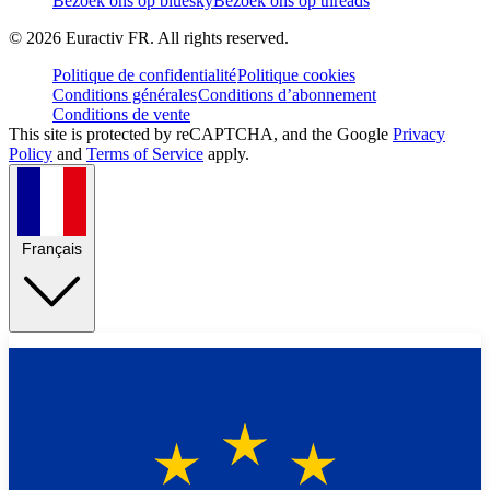
Bezoek ons op bluesky
Bezoek ons op threads
©
2026
Euractiv FR. All rights reserved.
Politique de confidentialité
Politique cookies
Conditions générales
Conditions d’abonnement
Conditions de vente
This site is protected by reCAPTCHA, and the Google
Privacy
Policy
and
Terms of Service
apply.
Français