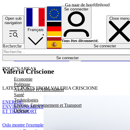
Ga naar de hoofdinhoud
Se connecter
Open sub
Close menu
English
navigation
Français
Deutsch
Vous êtes déconnecté.
Recherche
Se connecter
Español
Lumières éteintes
Se connecter
Rapporteur
Politique
Économie
Newsletters
Evénements
Em
POLICY AREAS
Valeria Criscione
Economie
Politique
LATEST POSTS FROM VALERIA CRISCIONE
Agriculture et Alimentation
Santé
Technologies
ENERGIE,
Energie, Environnement et Transport
ENVIRONNEMENT
Défense
ET TRANSPORT
Oslo montre l'exemple