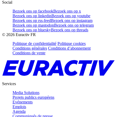
Social
Bezoek ons op facebook
Bezoek ons op x
Bezoek ons op linkedin
Bezoek ons op youtube
Bezoek ons op rss-feed
Bezoek ons op instagram
Bezoek ons op mastodon
Bezoek ons op telegram
Bezoek ons op bluesky
Bezoek ons op threads
©
2026
Euractiv FR
Politique de confidentialité
Politique cookies
Conditions générales
Conditions d’abonnement
Conditions de vente
Services
Media Solutions
Projets publics européens
Evénements
Emplois
Agenda
Communiqués de presse