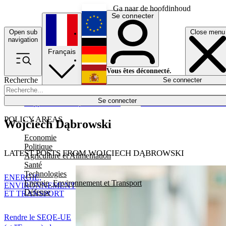
Ga naar de hoofdinhoud
Se connecter
Open sub
Close menu
English
navigation
Français
Deutsch
Vous êtes déconnecté.
Recherche
Se connecter
Español
Lumières éteintes
Se connecter
Rapporteur
Politique
Économie
Newsletters
Evénements
Em
POLICY AREAS
Wojciech Dąbrowski
Economie
Politique
LATEST POSTS FROM WOJCIECH DĄBROWSKI
Agriculture et Alimentation
Santé
Technologies
ENERGIE,
Energie, Environnement et Transport
ENVIRONNEMENT
Défense
ET TRANSPORT
Rendre le SEQE-UE