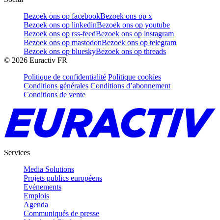
Bezoek ons op facebook
Bezoek ons op x
Bezoek ons op linkedin
Bezoek ons op youtube
Bezoek ons op rss-feed
Bezoek ons op instagram
Bezoek ons op mastodon
Bezoek ons op telegram
Bezoek ons op bluesky
Bezoek ons op threads
©
2026
Euractiv FR
Politique de confidentialité
Politique cookies
Conditions générales
Conditions d’abonnement
Conditions de vente
Services
Media Solutions
Projets publics européens
Evénements
Emplois
Agenda
Communiqués de presse