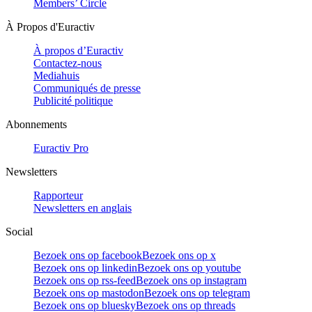
Members’ Circle
À Propos d'Euractiv
À propos d’Euractiv
Contactez-nous
Mediahuis
Communiqués de presse
Publicité politique
Abonnements
Euractiv Pro
Newsletters
Rapporteur
Newsletters en anglais
Social
Bezoek ons op facebook
Bezoek ons op x
Bezoek ons op linkedin
Bezoek ons op youtube
Bezoek ons op rss-feed
Bezoek ons op instagram
Bezoek ons op mastodon
Bezoek ons op telegram
Bezoek ons op bluesky
Bezoek ons op threads