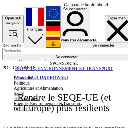
Ga naar de hoofdinhoud
Se connecter
Open sub
Close menu
English
navigation
Français
Deutsch
Vous êtes déconnecté.
Recherche
Se connecter
Español
Lumières éteintes
Se connecter
Rapporteur
Politique
Économie
Newsletters
Evénements
Em
SPONSORISÉ
POLICY AREAS
ENERGIE, ENVIRONNEMENT ET TRANSPORT
WOJCIECH DĄBROWSKI
Economie
Politique
Agriculture et Alimentation
Santé
Rendre le SEQE-UE (et
Technologies
Energie, Environnement et Transport
l'Europe) plus résilients
Défense