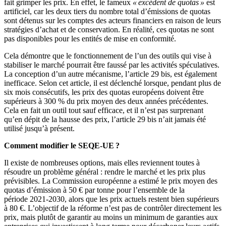
fait grimper les prix.
En effet, le fameux
«
excédent de quotas
»
est
artificiel, car les deux tiers du nombre total
d’
émissions de quotas
sont détenus sur les comptes des acteurs financiers en raison de leurs
stratégies
d’
achat et de conservation.
En réalité, ces quotas ne sont
pas disponibles pour les entités de mise en conformité.
Cela démontre que le fonctionnement de
l’
un des outils qui vise à
stabiliser le marché pourrait être faussé par les activités spéculatives.
La conception
d’
un autre mécanisme,
l’
article
29 bis, est également
inefficace.
Selon cet article, il est déclenché lorsque, pendant plus de
six mois consécutifs, les prix des quotas européens doivent être
supérieurs à
300
% du prix moyen des deux années précédentes.
Cela en fait un outil tout sauf efficace, et il
n’
est pas surprenant
qu’
en dépit de la hausse des prix,
l’
article
29 bis
n’
ait jamais été
utilisé
jusqu’à présent
.
Comment modifier le SEQE-UE ?
Il existe de nombreuses options, mais elles reviennent toutes à
résoudre un problème général : rendre le marché et les prix plus
prévisibles. La Commission européenne a estimé le prix moyen des
quotas d’émission à 50 € par tonne pour l’ensemble de la
période 2021-2030, alors que les prix actuels restent bien supérieurs
à 80 €. L’objectif de la réforme n’est pas de contrôler directement les
prix, mais plutôt de garantir au moins un minimum de garanties aux