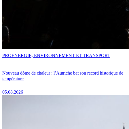
PRO
ENERGIE, ENVIRONNEMENT ET TRANSPORT
Nouveau dôme de chaleur : l’Autriche bat son record historique de
température
05.08.2026