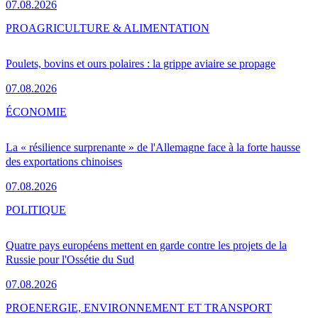
07.08.2026
PRO
AGRICULTURE & ALIMENTATION
Poulets, bovins et ours polaires : la grippe aviaire se propage
07.08.2026
ÉCONOMIE
La « résilience surprenante » de l'Allemagne face à la forte hausse
des exportations chinoises
07.08.2026
POLITIQUE
Quatre pays européens mettent en garde contre les projets de la
Russie pour l'Ossétie du Sud
07.08.2026
PRO
ENERGIE, ENVIRONNEMENT ET TRANSPORT