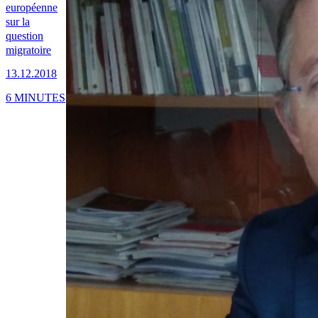
européenne
sur la
question
migratoire
13.12.2018
6 MINUTES