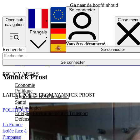
Ga naar de hoofdinhoud
Se connecter
Open sub
Close menu
English
navigation
Français
Deutsch
Vous êtes déconnecté.
Recherche
Se connecter
Español
Lumières éteintes
Se connecter
Rapporteur
Politique
Économie
Newsletters
Evénements
Em
POLICY AREAS
Yannick Prost
Economie
Politique
LATEST POSTS FROM YANNICK PROST
Agriculture et Alimentation
Santé
Technologies
POLITIQUE
Energie, Environnement et Transport
Défense
La France
isolée face à
l’impasse