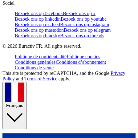
Social
Bezoek ons op facebook
Bezoek ons op x
Bezoek ons op linkedin
Bezoek ons op youtube
Bezoek ons op rss-feed
Bezoek ons op instagram
Bezoek ons op mastodon
Bezoek ons op telegram
Bezoek ons op bluesky
Bezoek ons op threads
©
2026
Euractiv FR. All rights reserved.
Politique de confidentialité
Politique cookies
Conditions générales
Conditions d’abonnement
Conditions de vente
This site is protected by reCAPTCHA, and the Google
Privacy
Policy
and
Terms of Service
apply.
Français