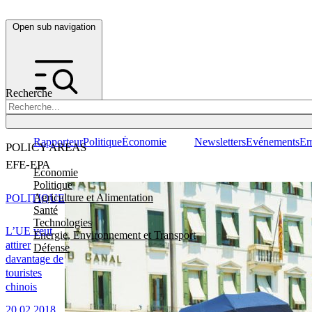
Open sub navigation
Recherche
Rapporteur
Politique
Économie
Newsletters
Evénements
Em
POLICY AREAS
EFE-EPA
Economie
Politique
Agriculture et Alimentation
POLITIQUE
Santé
Technologies
L’UE veut
Energie, Environnement et Transport
attirer
Défense
davantage de
touristes
chinois
20.02.2018