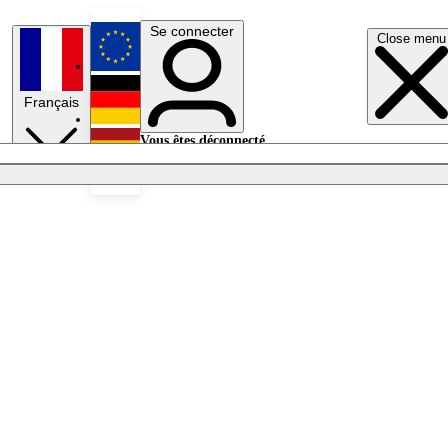
Se connecter
Close menu
English
Français
Deutsch
Vous êtes déconnecté.
Se connecter
Español
Lumières éteintes