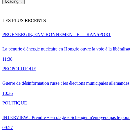
Loading...
LES PLUS RÉCENTS
PRO
ENERGIE, ENVIRONNEMENT ET TRANSPORT
La pénurie d'énergie nucléaire en Hongrie ouvre la voie à la libéralis
11:38
PRO
POLITIQUE
Guerre de désinformation russe : les élections municipales allemandes 
10:36
POLITIQUE
INTERVIEW : Prendre « en otage » Schengen n'enrayera pas le popu
09:57