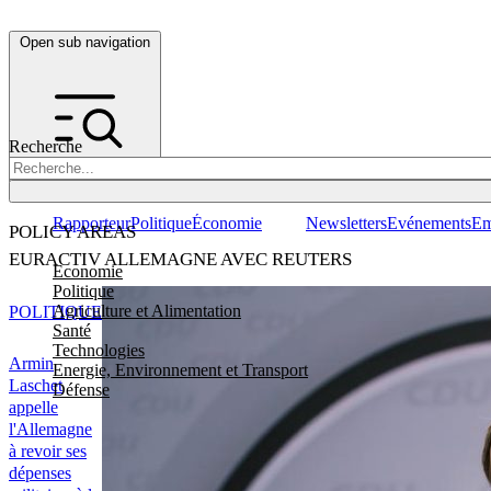
Open sub navigation
Recherche
Rapporteur
Politique
Économie
Newsletters
Evénements
Em
POLICY AREAS
EURACTIV ALLEMAGNE AVEC REUTERS
Economie
Politique
Agriculture et Alimentation
POLITIQUE
Santé
Technologies
Armin
Energie, Environnement et Transport
Laschet
Défense
appelle
l'Allemagne
à revoir ses
dépenses