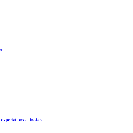
on
s exportations chinoises