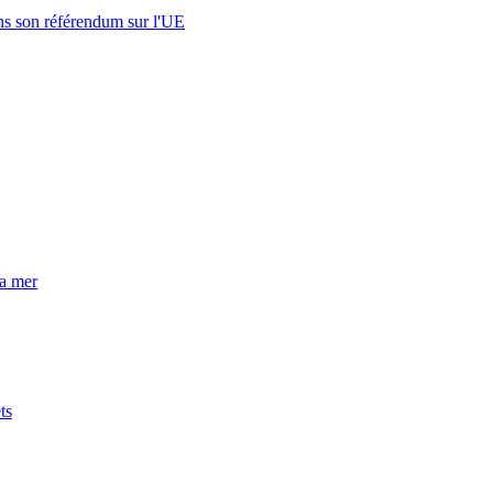
s son référendum sur l'UE
la mer
ts