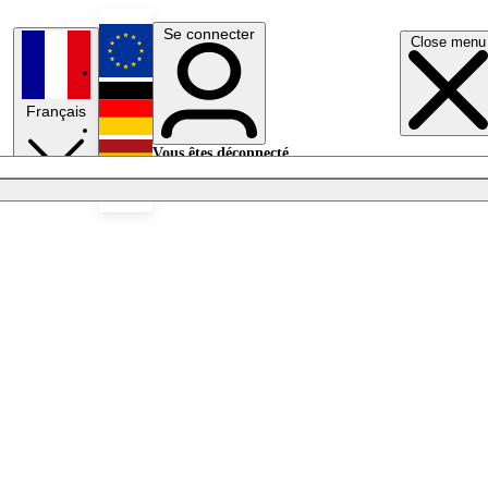
Se connecter
Close menu
English
Français
Deutsch
Vous êtes déconnecté.
Se connecter
Español
Lumières éteintes