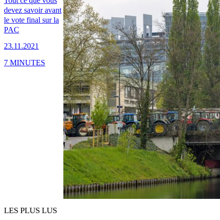
Tout ce que vous
devez savoir avant
le vote final sur la
PAC
23.11.2021
7 MINUTES
LES PLUS LUS