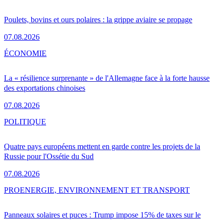
Poulets, bovins et ours polaires : la grippe aviaire se propage
07.08.2026
ÉCONOMIE
La « résilience surprenante » de l'Allemagne face à la forte hausse
des exportations chinoises
07.08.2026
POLITIQUE
Quatre pays européens mettent en garde contre les projets de la
Russie pour l'Ossétie du Sud
07.08.2026
PRO
ENERGIE, ENVIRONNEMENT ET TRANSPORT
Panneaux solaires et puces : Trump impose 15% de taxes sur le