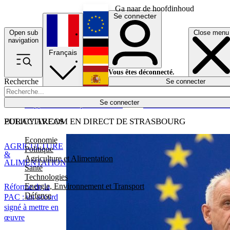
Ga naar de hoofdinhoud
Se connecter
Open sub
Close menu
English
navigation
Français
Deutsch
Vous êtes déconnecté.
Recherche
Se connecter
Español
Lumières éteintes
Se connecter
Rapporteur
Politique
Économie
Newsletters
Evénements
Em
POLICY AREAS
EURACTIV.COM EN DIRECT DE STRASBOURG
Economie
AGRICULTURE
Politique
&
Agriculture et Alimentation
ALIMENTATION
Santé
Technologies
Energie, Environnement et Transport
Réforme de la
Défense
PAC : un accord
signé à mettre en
œuvre