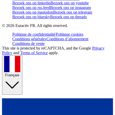
Bezoek ons op linkedin
Bezoek ons op youtube
Bezoek ons op rss-feed
Bezoek ons op instagram
Bezoek ons op mastodon
Bezoek ons op telegram
Bezoek ons op bluesky
Bezoek ons op threads
©
2026
Euractiv FR. All rights reserved.
Politique de confidentialité
Politique cookies
Conditions générales
Conditions d’abonnement
Conditions de vente
This site is protected by reCAPTCHA, and the Google
Privacy
Policy
and
Terms of Service
apply.
Français