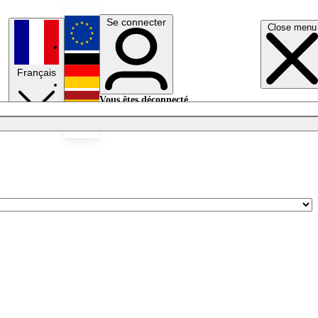
Se connecter
Close menu
English
Français
Deutsch
Vous êtes déconnecté.
Se connecter
Español
Lumières éteintes