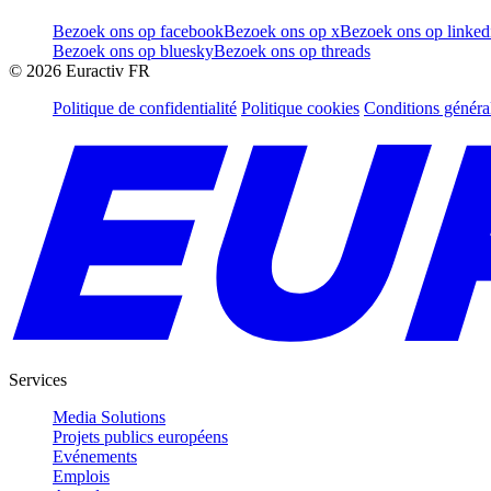
Bezoek ons op facebook
Bezoek ons op x
Bezoek ons op linked
Bezoek ons op bluesky
Bezoek ons op threads
©
2026
Euractiv FR
Politique de confidentialité
Politique cookies
Conditions généra
Services
Media Solutions
Projets publics européens
Evénements
Emplois