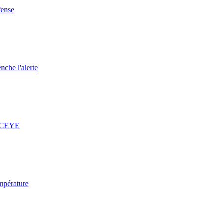
fense
nche l'alerte
 ICEYE
mpérature