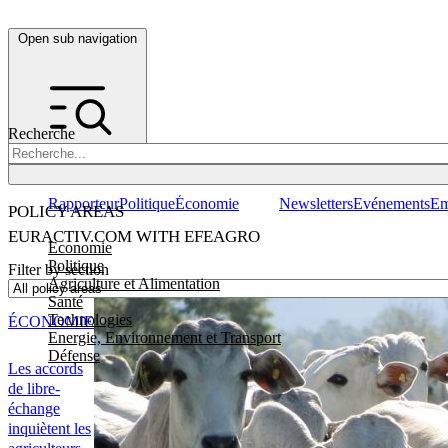
Open sub navigation
Recherche
Rapporteur
Politique
Économie
Newsletters
Evénements
Em
POLICY AREAS
EURACTIV.COM WITH EFEAGRO
Economie
Politique
Filter by section
Agriculture et Alimentation
Santé
Technologies
ÉCONOMIE
Energie, Environnement et Transport
Défense
Les accords
de libre-
échange
inquiètent les