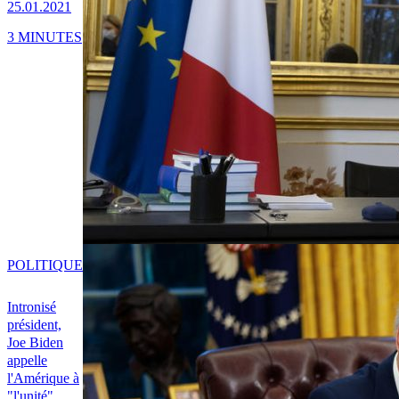
25.01.2021
3 MINUTES
POLITIQUE
Intronisé
président,
Joe Biden
appelle
l'Amérique à
"l'unité"