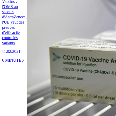
Vaccins :
l'OMS au
secours
d'AstraZeneca,
l'UE veut des
preuves
d'efficacité
contre les
variants
11.02.2021
6 MINUTES