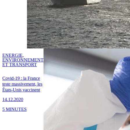
ENERGIE,
ENVIRONNEMENT
ET TRANSPORT
Covid-19 : la France
teste massivement, les
États-Unis vaccinent
14.12.2020
5 MINUTES