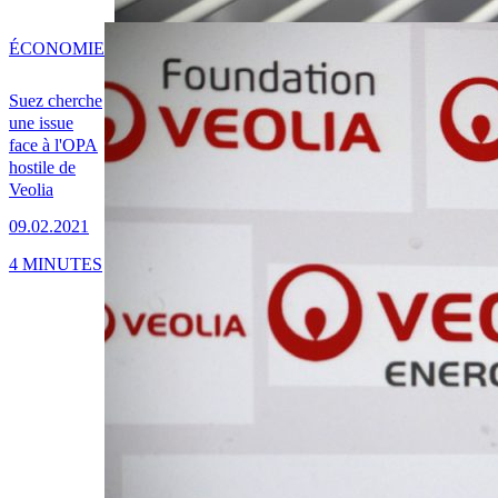
ÉCONOMIE
Suez cherche
une issue
face à l'OPA
hostile de
Veolia
09.02.2021
4 MINUTES