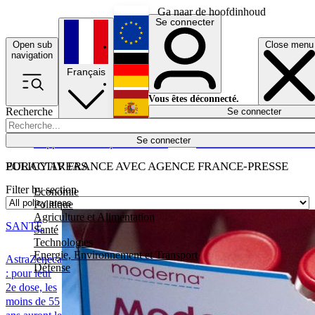
Ga naar de hoofdinhoud
Se connecter
Open sub
Close menu
English
navigation
Français
Deutsch
Vous êtes déconnecté.
Recherche
Se connecter
Español
Lumières éteintes
Se connecter
Rapporteur
Politique
Économie
Newsletters
Evénements
Em
POLICY AREAS
EURACTIV FRANCE AVEC AGENCE FRANCE-PRESSE
Filter by section
Economie
Politique
Agriculture et Alimentation
SANTÉ
Santé
Technologies
Energie, Environnement et Transport
AstraZeneca
Défense
: pour leur
2e dose, les
moins de 55