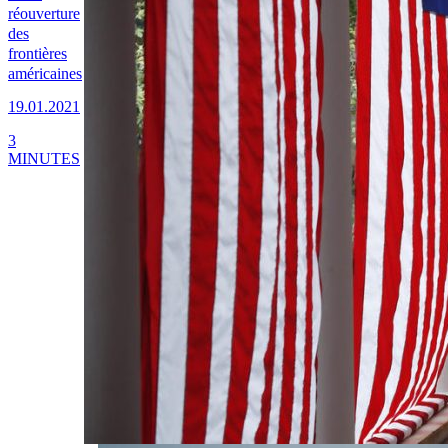
réouverture
des
frontières
américaines
19.01.2021
3
MINUTES