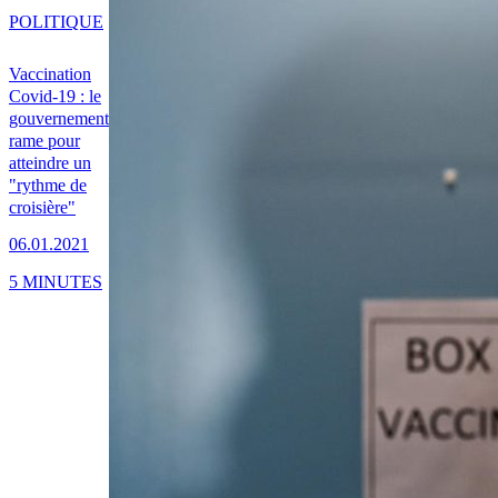
POLITIQUE
Vaccination
Covid-19 : le
gouvernement
rame pour
atteindre un
"rythme de
croisière"
06.01.2021
5 MINUTES