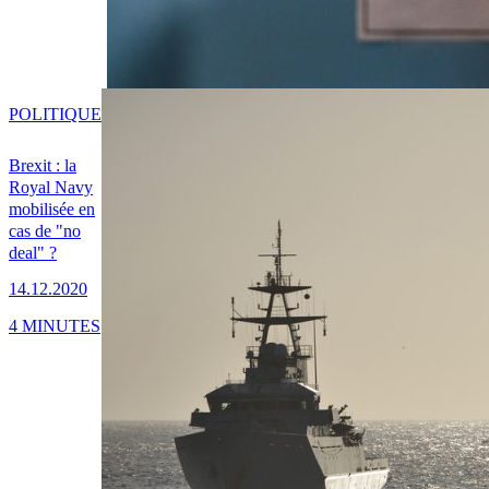
POLITIQUE
Brexit : la
Royal Navy
mobilisée en
cas de "no
deal" ?
14.12.2020
4 MINUTES