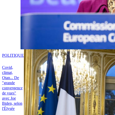
POLITIQUE
Covid,
climat,
Otan... De
"grande
convergence
de vues"
avec Joe
Biden, selon
l'Élysée