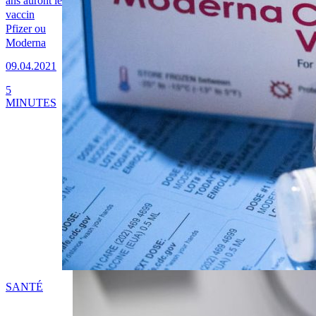
ans auront le
vaccin
Pfizer ou
Moderna
09.04.2021
5
MINUTES
SANTÉ