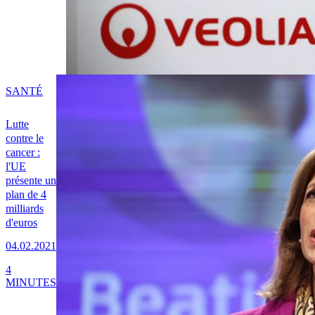
SANTÉ
Lutte
contre le
cancer :
l'UE
présente un
plan de 4
milliards
d'euros
04.02.2021
4
MINUTES