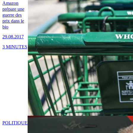
Amazon
prépare une
guerre des
prix dans le
bio
29.08.2017
3 MINUTES
POLITIQUE