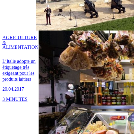
AGRICULTURE
&
ALIMENTATION
L’Italie adopte un
étiquetage très
exigeant pour les
produits laitiers
20.04.2017
3 MINUTES