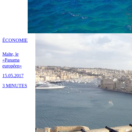
ÉCONOMIE
Malte, le
«Panama
européen»
15.05.2017
3 MINUTES