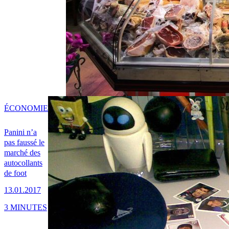
ÉCONOMIE
Panini n’a
pas faussé le
marché des
autocollants
de foot
13.01.2017
3 MINUTES