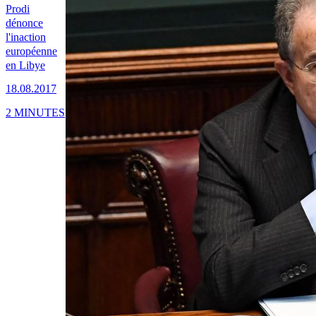
Prodi
dénonce
l'inaction
européenne
en Libye
18.08.2017
2 MINUTES