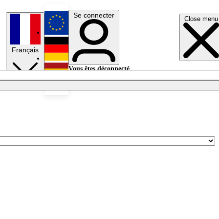
Se connecter
Close menu
English
Français
Deutsch
Vous êtes déconnecté.
Se connecter
Español
Lumières éteintes