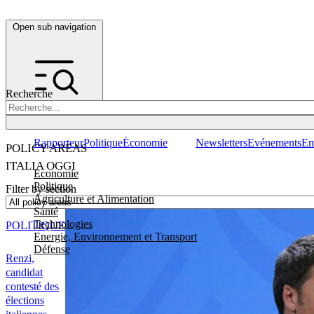
Open sub navigation
Recherche
Rapporteur
Politique
Économie
Newsletters
Evénements
Em
POLICY AREAS
ITALIA OGGI
Economie
Politique
Filter by section
Agriculture et Alimentation
Santé
Technologies
POLITIQUE
Energie, Environnement et Transport
Défense
Renzi,
candidat
contesté des
élections