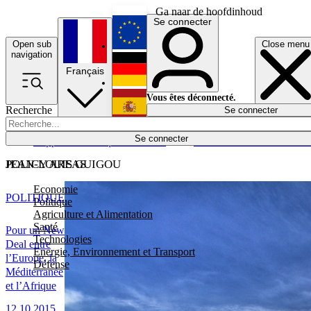
Ga naar de hoofdinhoud
Se connecter
Open sub
Close menu
English
navigation
Français
Deutsch
Vous êtes déconnecté.
Recherche
Se connecter
Español
Lumières éteintes
Se connecter
Rapporteur
Politique
Économie
Newsletters
Evénements
Em
POLICY AREAS
JEAN-LOUIS GUIGOU
Economie
POLITIQUE
Politique
Agriculture et Alimentation
Santé
Pour un New
Technologies
Deal entre
Energie, Environnement et Transport
l’Europe, la
Défense
Méditerranée
et l’Afrique
12.10.2015