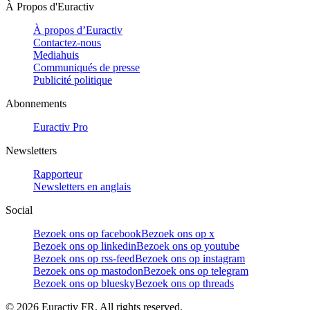
À Propos d'Euractiv
À propos d’Euractiv
Contactez-nous
Mediahuis
Communiqués de presse
Publicité politique
Abonnements
Euractiv Pro
Newsletters
Rapporteur
Newsletters en anglais
Social
Bezoek ons op facebook
Bezoek ons op x
Bezoek ons op linkedin
Bezoek ons op youtube
Bezoek ons op rss-feed
Bezoek ons op instagram
Bezoek ons op mastodon
Bezoek ons op telegram
Bezoek ons op bluesky
Bezoek ons op threads
©
2026
Euractiv FR. All rights reserved.