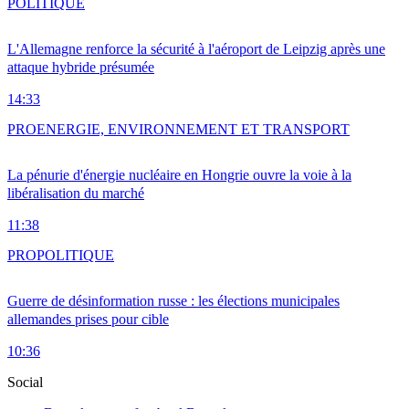
POLITIQUE
L'Allemagne renforce la sécurité à l'aéroport de Leipzig après une
attaque hybride présumée
14:33
PRO
ENERGIE, ENVIRONNEMENT ET TRANSPORT
La pénurie d'énergie nucléaire en Hongrie ouvre la voie à la
libéralisation du marché
11:38
PRO
POLITIQUE
Guerre de désinformation russe : les élections municipales
allemandes prises pour cible
10:36
Social