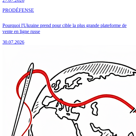
27.07.2026
PRO
DÉFENSE
Pourquoi l'Ukraine prend pour cible la plus grande plateforme de
vente en ligne russe
30.07.2026