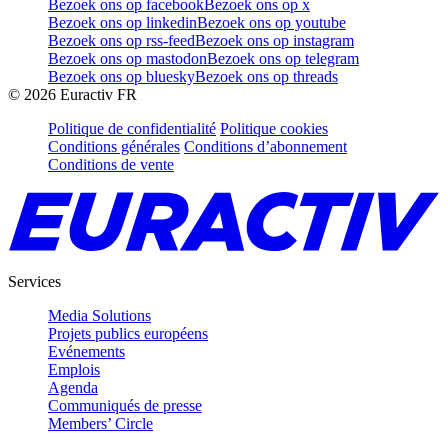
Bezoek ons op facebook
Bezoek ons op x
Bezoek ons op linkedin
Bezoek ons op youtube
Bezoek ons op rss-feed
Bezoek ons op instagram
Bezoek ons op mastodon
Bezoek ons op telegram
Bezoek ons op bluesky
Bezoek ons op threads
©
2026
Euractiv FR
Politique de confidentialité
Politique cookies
Conditions générales
Conditions d’abonnement
Conditions de vente
Services
Media Solutions
Projets publics européens
Evénements
Emplois
Agenda
Communiqués de presse
Members’ Circle