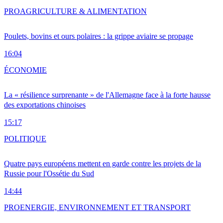
PRO
AGRICULTURE & ALIMENTATION
Poulets, bovins et ours polaires : la grippe aviaire se propage
16:04
ÉCONOMIE
La « résilience surprenante » de l'Allemagne face à la forte hausse
des exportations chinoises
15:17
POLITIQUE
Quatre pays européens mettent en garde contre les projets de la
Russie pour l'Ossétie du Sud
14:44
PRO
ENERGIE, ENVIRONNEMENT ET TRANSPORT