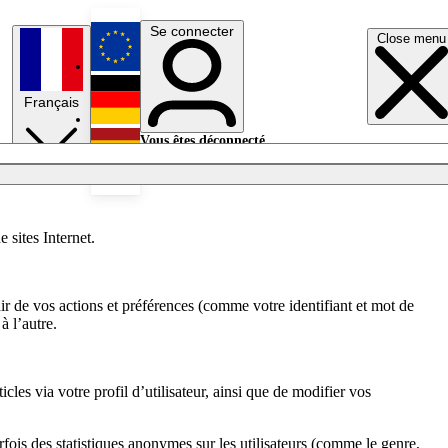
Se connecter
Close menu
English
Français
Deutsch
Vous êtes déconnecté.
Se connecter
Español
Lumières éteintes
 sites Internet.
enir de vos actions et préférences (comme votre identifiant et mot de
à l’autre.
les via votre profil d’utilisateur, ainsi que de modifier vos
fois des statistiques anonymes sur les utilisateurs (comme le genre,