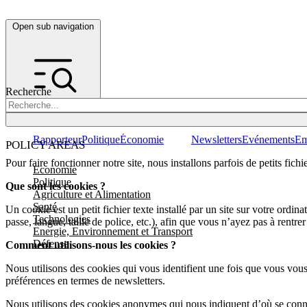
Open sub navigation
Recherche
Rapporteur
Politique
Économie
Newsletters
Evénements
Em
POLICY AREAS
Pour faire fonctionner notre site, nous installons parfois de petits fic
Economie
Politique
Que sont les cookies ?
Agriculture et Alimentation
Santé
Un cookie est un petit fichier texte installé par un site sur votre ordi
Technologies
passe, langue, taille de police, etc.), afin que vous n’ayez pas à rent
Energie, Environnement et Transport
Défense
Comment utilisons-nous les cookies ?
Nous utilisons des cookies qui vous identifient une fois que vous vous c
préférences en termes de newsletters.
Nous utilisons des cookies anonymes qui nous indiquent d’où se connect