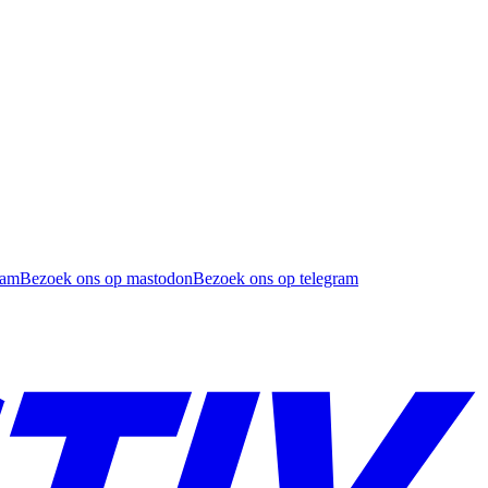
ram
Bezoek ons op mastodon
Bezoek ons op telegram