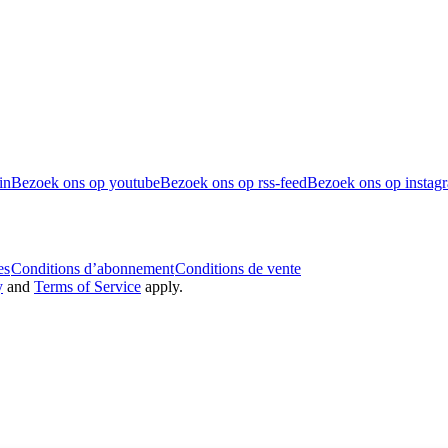
in
Bezoek ons op youtube
Bezoek ons op rss-feed
Bezoek ons op instag
es
Conditions d’abonnement
Conditions de vente
y
and
Terms of Service
apply.