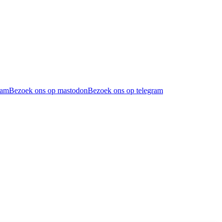
ram
Bezoek ons op mastodon
Bezoek ons op telegram