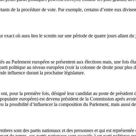
ts de la procédure de vote. Par exemple, certains d’entre eux divisent l
ur exact où aura lieu le scrutin sur une période de quatre jours allant 
és au Parlement européen se présentent aux élections mais, une fois élus
arti politique au niveau européen (voir la colonne de droite pour plus d
nde influence durant la prochaine législature.
 ont, pour la première fois, désigné leur candidat au poste de présiden
ti populaire européen) est devenu président de la Commission après avo
eu la possibilité d’influencer la composition du Parlement, mais aussi de
embres sont des partis nationaux et des personnes et qui est représentée
part du temps, ces partis nationaux sont associés à un parti politique eur