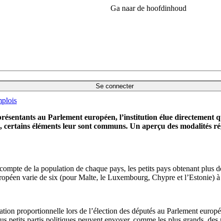
Ga naar de hoofdinhoud
Se connecter
plois
eprésentants au Parlement européen, l’institution élue directement q
e, certains éléments leur sont communs. Un aperçu des modalités ré
t compte de la population de chaque pays, les petits pays obtenant plus de 
ropéen varie de six (pour Malte, le Luxembourg, Chypre et l’Estonie) à
ation proportionnelle lors de l’élection des députés au Parlement europ
lus petits partis politiques peuvent envoyer, comme les plus grands, des