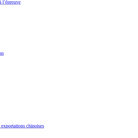
à l’épreuve
on
s exportations chinoises