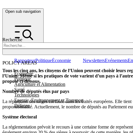
Open sub navigation
Recherche
Rapporteur
Politique
Économie
Newsletters
Evénements
Em
POLICY AREAS
Tous les cinq ans, les citoyens de l’Union peuvent choisir leurs r
Economie
l’Union. Même si les pratiques de vote varient d’un pays à l’autr
Politique
proposé ci-dessous.
Agriculture et Alimentation
Santé
Nombre de députés élus par pays
Technologies
Energie, Environnement et Transport
La répartition des sièges est fixée dans les traités européens. Elle tien
Défense
proportionnalité. Actuellement, le nombre de députés au Parlement eu
Système électoral
La réglementation prévoit le recours à une certaine forme de représent
également environ 20 % des sièges à pourvoir; de cette manière, les p