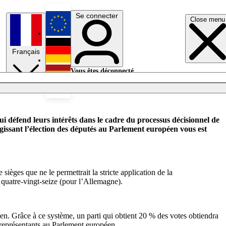
Se connecter
Close menu
English
Français
Deutsch
Vous êtes déconnecté.
Se connecter
Español
Lumières éteintes
ui défend leurs intérêts dans le cadre du processus décisionnel de
gissant l’élection des députés au Parlement européen vous est
sièges que ne le permettrait la stricte application de la
 quatre-vingt-seize (pour l’Allemagne).
éen. Grâce à ce système, un parti qui obtient 20 % des votes obtiendra
 représentants au Parlement européen.