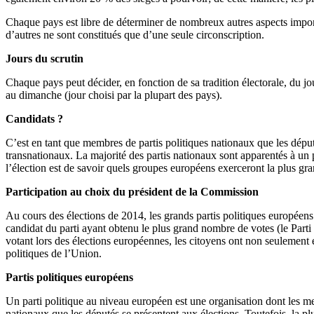
Chaque pays est libre de déterminer de nombreux autres aspects importan
d’autres ne sont constitués que d’une seule circonscription.
Jours du scrutin
Chaque pays peut décider, en fonction de sa tradition électorale, du jo
au dimanche (jour choisi par la plupart des pays).
Candidats ?
C’est en tant que membres de partis politiques nationaux que les déput
transnationaux. La majorité des partis nationaux sont apparentés à un p
l’élection est de savoir quels groupes européens exerceront la plus gra
Participation au choix du président de la Commission
Au cours des élections de 2014, les grands partis politiques européens
candidat du parti ayant obtenu le plus grand nombre de votes (le Par
votant lors des élections européennes, les citoyens ont non seulement 
politiques de l’Union.
Partis politiques européens
Un parti politique au niveau européen est une organisation dont les m
nationaux que les députés se présentent aux élections. Toutefois, la plu