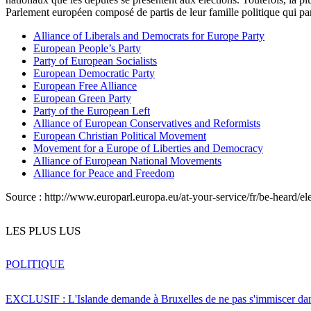
Parlement européen composé de partis de leur famille politique qui pa
Alliance of Liberals and Democrats for Europe Party
European People’s Party
Party of European Socialists
European Democratic Party
European Free Alliance
European Green Party
Party of the European Left
Alliance of European Conservatives and Reformists
European Christian Political Movement
Movement for a Europe of Liberties and Democracy
Alliance of European National Movements
Alliance for Peace and Freedom
Source : http://www.europarl.europa.eu/at-your-service/fr/be-heard/el
LES PLUS LUS
POLITIQUE
EXCLUSIF : L'Islande demande à Bruxelles de ne pas s'immiscer dan