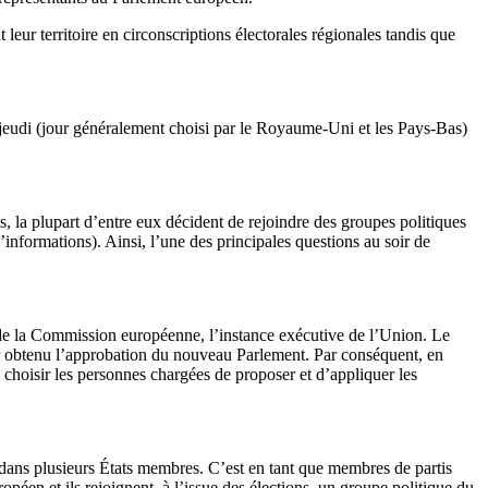
eur territoire en circonscriptions électorales régionales tandis que
du jeudi (jour généralement choisi par le Royaume-Uni et les Pays-Bas)
, la plupart d’entre eux décident de rejoindre des groupes politiques
’informations). Ainsi, l’une des principales questions au soir de
t de la Commission européenne, l’instance exécutive de l’Union. Le
ir obtenu l’approbation du nouveau Parlement. Par conséquent, en
 choisir les personnes chargées de proposer et d’appliquer les
 dans plusieurs États membres. C’est en tant que membres de partis
opéen et ils rejoignent, à l’issue des élections, un groupe politique du