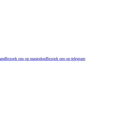
ram
Bezoek ons op mastodon
Bezoek ons op telegram