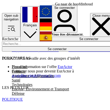
Ga naar de hoofdinhoud
Se connecter
Open sub
Close menu
English
navigation
Français
Deutsch
Vous êtes déconnecté.
Recherche
Se connecter
Español
Lumières éteintes
Se connecter
Rapporteur
Politique
Économie
Newsletters
Evénements
Em
POLICY AREAS
EURACTIV.fr travaille avec des groupes d’intérêt
Plus d’information sur l’offre
EurActor
Economie
Contacter nous pour devenir EurActor à
Politique
amandine.viguie@euractiv.com
Agriculture et Alimentation
Santé
Technologies
LES PLUS LUS
Energie, Environnement et Transport
Défense
POLITIQUE