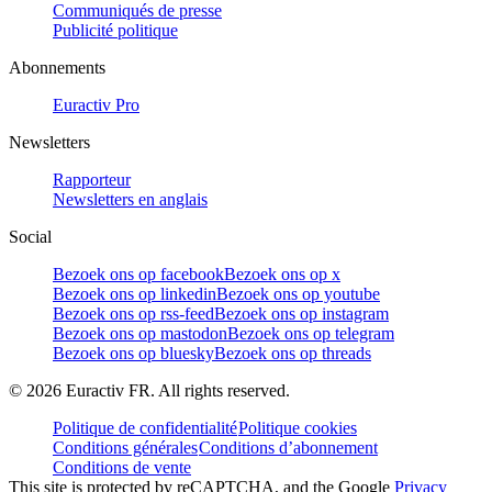
Communiqués de presse
Publicité politique
Abonnements
Euractiv Pro
Newsletters
Rapporteur
Newsletters en anglais
Social
Bezoek ons op facebook
Bezoek ons op x
Bezoek ons op linkedin
Bezoek ons op youtube
Bezoek ons op rss-feed
Bezoek ons op instagram
Bezoek ons op mastodon
Bezoek ons op telegram
Bezoek ons op bluesky
Bezoek ons op threads
©
2026
Euractiv FR. All rights reserved.
Politique de confidentialité
Politique cookies
Conditions générales
Conditions d’abonnement
Conditions de vente
This site is protected by reCAPTCHA, and the Google
Privacy