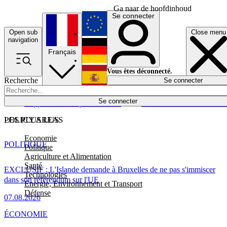
Ga naar de hoofdinhoud
Se connecter
Open sub
Close menu
English
navigation
Français
Deutsch
Vous êtes déconnecté.
Recherche
Se connecter
Español
Lumières éteintes
Se connecter
Rapporteur
Politique
Économie
Newsletters
Evénements
Em
POLICY AREAS
LES PLUS LUS
Economie
POLITIQUE
Politique
Agriculture et Alimentation
Santé
EXCLUSIF : L'Islande demande à Bruxelles de ne pas s'immiscer
Technologies
dans son référendum sur l'UE
Energie, Environnement et Transport
Défense
07.08.2026
ÉCONOMIE