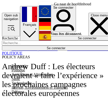
Ga naar de hoofdinhoud
Se connecter
Open sub
Close menu
English
navigation
Français
Deutsch
Vous êtes déconnecté.
Recherche
Se connecter
Español
Lumières éteintes
Se connecter
Rapporteur
Politique
Économie
Newsletters
Evénements
Em
POLITIQUE
POLICY AREAS
Andrew Duff : Les électeurs
Economie
Politique
devraient « faire l’expérience »
Agriculture et Alimentation
Santé
les prochaines campagnes
Technologies
Energie, Environnement et Transport
électorales européennes
Défense