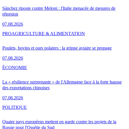
Sánchez riposte contre Meloni : l'Italie menacée de mesures de
rétorsion
07.08.2026
PRO
AGRICULTURE & ALIMENTATION
Poulets, bovins et ours polaires : la grippe aviaire se propage
07.08.2026
ÉCONOMIE
La « résilience surprenante » de l'Allemagne face à la forte hausse
des exportations chinoises
07.08.2026
POLITIQUE
Quatre pays européens mettent en garde contre les projets de la
Russie pour l'Ossétie du Sud