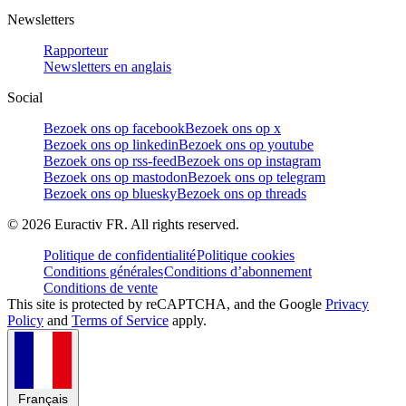
Newsletters
Rapporteur
Newsletters en anglais
Social
Bezoek ons op facebook
Bezoek ons op x
Bezoek ons op linkedin
Bezoek ons op youtube
Bezoek ons op rss-feed
Bezoek ons op instagram
Bezoek ons op mastodon
Bezoek ons op telegram
Bezoek ons op bluesky
Bezoek ons op threads
©
2026
Euractiv FR. All rights reserved.
Politique de confidentialité
Politique cookies
Conditions générales
Conditions d’abonnement
Conditions de vente
This site is protected by reCAPTCHA, and the Google
Privacy
Policy
and
Terms of Service
apply.
Français