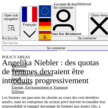
Ga naar de hoofdinhoud
Se connecter
Open sub
Close menu
English
navigation
Français
Deutsch
Vous êtes déconnecté.
Recherche
Se connecter
Español
Lumières éteintes
Se connecter
Rapporteur
Politique
Économie
Newsletters
Evénements
Em
POLICY AREAS
Angelika Niebler : des quotas
Economie
de femmes devraient être
Politique
Agriculture et Alimentation
introduits progressivement
Santé
Technologies
Energie, Environnement et Transport
Défense
Les femmes ont parcouru du chemin au cours des cent dernières
années, mais les entreprises du secteur privé doivent reconnaître leur
responsabilité et engager davantage de femmes aux postes clés, a