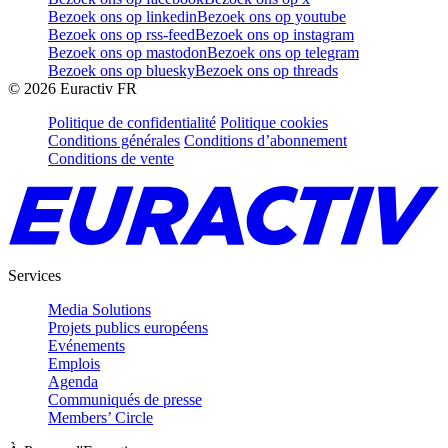
Bezoek ons op linkedin
Bezoek ons op youtube
Bezoek ons op rss-feed
Bezoek ons op instagram
Bezoek ons op mastodon
Bezoek ons op telegram
Bezoek ons op bluesky
Bezoek ons op threads
©
2026
Euractiv FR
Politique de confidentialité
Politique cookies
Conditions générales
Conditions d’abonnement
Conditions de vente
Services
Media Solutions
Projets publics européens
Evénements
Emplois
Agenda
Communiqués de presse
Members’ Circle