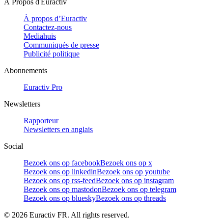
À Propos d'Euractiv
À propos d’Euractiv
Contactez-nous
Mediahuis
Communiqués de presse
Publicité politique
Abonnements
Euractiv Pro
Newsletters
Rapporteur
Newsletters en anglais
Social
Bezoek ons op facebook
Bezoek ons op x
Bezoek ons op linkedin
Bezoek ons op youtube
Bezoek ons op rss-feed
Bezoek ons op instagram
Bezoek ons op mastodon
Bezoek ons op telegram
Bezoek ons op bluesky
Bezoek ons op threads
©
2026
Euractiv FR. All rights reserved.