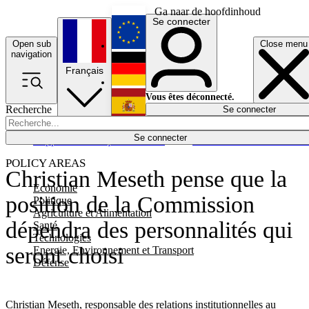
Ga naar de hoofdinhoud
Se connecter
Open sub
Close menu
English
navigation
Français
Deutsch
Vous êtes déconnecté.
Recherche
Se connecter
Español
Lumières éteintes
Se connecter
Rapporteur
Politique
Économie
Newsletters
Evénements
Em
POLICY AREAS
Christian Meseth pense que la
Economie
position de la Commission
Politique
Agriculture et Alimentation
dépendra des personnalités qui
Santé
Technologies
seront choisi
Energie, Environnement et Transport
Défense
Christian Meseth, responsable des relations institutionnelles au