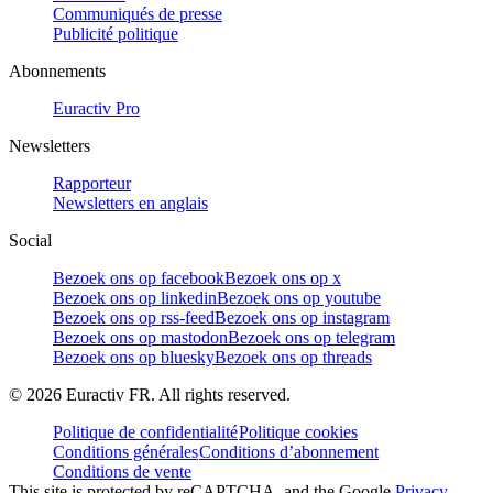
Communiqués de presse
Publicité politique
Abonnements
Euractiv Pro
Newsletters
Rapporteur
Newsletters en anglais
Social
Bezoek ons op facebook
Bezoek ons op x
Bezoek ons op linkedin
Bezoek ons op youtube
Bezoek ons op rss-feed
Bezoek ons op instagram
Bezoek ons op mastodon
Bezoek ons op telegram
Bezoek ons op bluesky
Bezoek ons op threads
©
2026
Euractiv FR. All rights reserved.
Politique de confidentialité
Politique cookies
Conditions générales
Conditions d’abonnement
Conditions de vente
This site is protected by reCAPTCHA, and the Google
Privacy