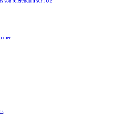
s son référendum sur l'UE
la mer
ts