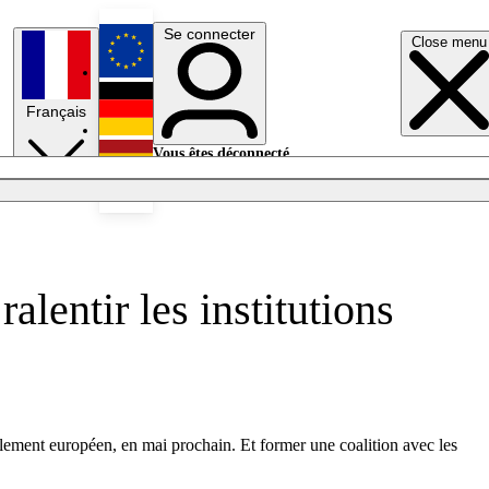
Se connecter
Close menu
English
Français
Deutsch
Vous êtes déconnecté.
Se connecter
Español
Lumières éteintes
alentir les institutions
rlement européen, en mai prochain. Et former une coalition avec les