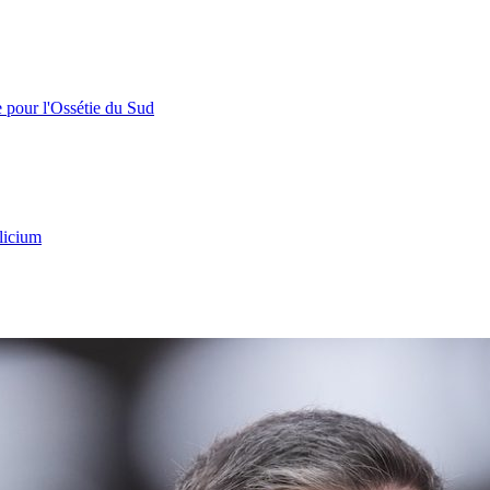
e pour l'Ossétie du Sud
licium