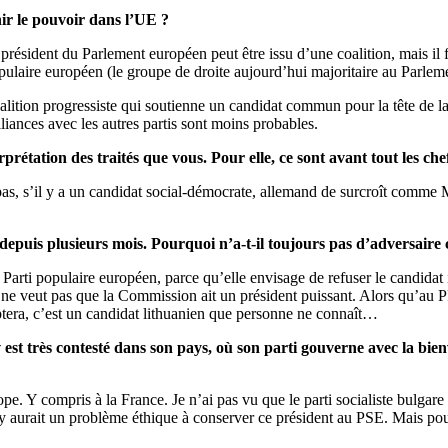
ir le pouvoir dans l’UE ?
président du Parlement européen peut être issu d’une coalition, mais il fa
populaire européen (le groupe de droite aujourd’hui majoritaire au Parle
 coalition progressiste qui soutienne un candidat commun pour la tête de
lliances avec les autres partis sont moins probables.
prétation des traités que vous. Pour elle, ce sont avant tout les c
 pas, s’il y a un candidat social-démocrate, allemand de surcroît comme 
 depuis plusieurs mois. Pourquoi n’a-t-il toujours pas d’adversaire c
 Parti populaire européen, parce qu’elle envisage de refuser le candida
ne veut pas que la Commission ait un président puissant. Alors qu’au PP
tera, c’est un candidat lithuanien que personne ne connaît…
est très contesté dans son pays, où son parti gouverne avec la bienv
. Y compris à la France. Je n’ai pas vu que le parti socialiste bulgare a
 y aurait un problème éthique à conserver ce président au PSE. Mais pour 