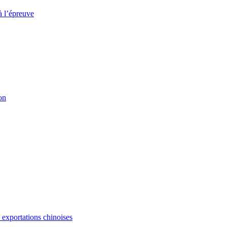
à l’épreuve
on
s exportations chinoises