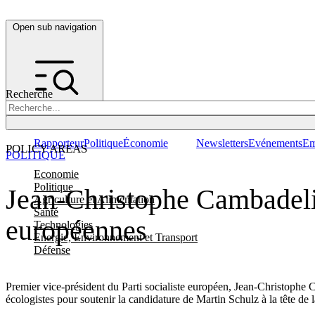
Open sub navigation
Recherche
Rapporteur
Politique
Économie
Newsletters
Evénements
Em
POLICY AREAS
POLITIQUE
Economie
Politique
Jean-Christophe Cambadelis :
Agriculture et Alimentation
Santé
européennes
Technologies
Energie, Environnement et Transport
Défense
Premier vice-président du Parti socialiste européen, Jean-Christophe 
écologistes pour soutenir la candidature de Martin Schulz à la tête d