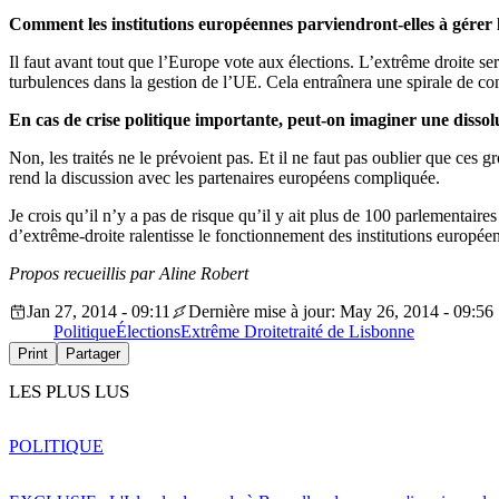
Comment les institutions européennes parviendront-elles à gérer
Il faut avant tout que l’Europe vote aux élections. L’extrême droite ser
turbulences dans la gestion de l’UE. Cela entraînera une spirale de con
En cas de crise politique importante, peut-on imaginer une dissol
Non, les traités ne le prévoient pas. Et il ne faut pas oublier que ce
rend la discussion avec les partenaires européens compliquée.
Je crois qu’il n’y a pas de risque qu’il y ait plus de 100 parlementaire
d’extrême-droite ralentisse le fonctionnement des institutions europée
Propos recueillis par Aline Robert
Jan 27, 2014 - 09:11
Dernière mise à jour: May 26, 2014 - 09:56
Politique
Élections
Extrême Droite
traité de Lisbonne
Print
Partager
LES PLUS LUS
POLITIQUE