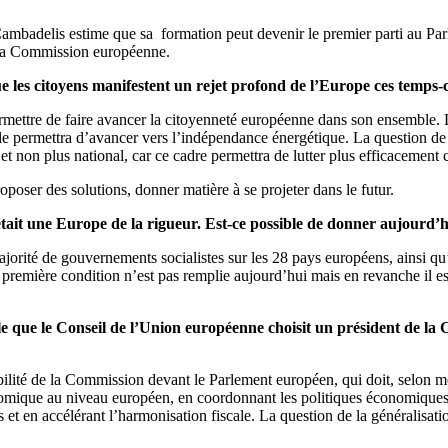
Cambadelis estime que sa formation peut devenir le premier parti au Pa
e la Commission européenne.
les citoyens manifestent un rejet profond de l’Europe ces temps-c
rmettre de faire avancer la citoyenneté européenne dans son ensemble. L
e permettra d’avancer vers l’indépendance énergétique. La question de l
t non plus national, car ce cadre permettra de lutter plus efficacement c
roposer des solutions, donner matière à se projeter dans le futur.
tait une Europe de la rigueur. Est-ce possible de donner aujourd’hu
majorité de gouvernements socialistes sur les 28 pays européens, ainsi q
première condition n’est pas remplie aujourd’hui mais en revanche il es
pule que le Conseil de l’Union européenne choisit un président de 
ilité de la Commission devant le Parlement européen, qui doit, selon m
omique au niveau européen, en coordonnant les politiques économiques d
s et en accélérant l’harmonisation fiscale. La question de la généralisa