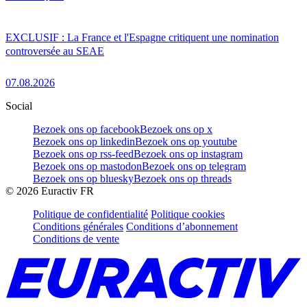
EXCLUSIF : La France et l'Espagne critiquent une nomination
controversée au SEAE
07.08.2026
Social
Bezoek ons op facebook
Bezoek ons op x
Bezoek ons op linkedin
Bezoek ons op youtube
Bezoek ons op rss-feed
Bezoek ons op instagram
Bezoek ons op mastodon
Bezoek ons op telegram
Bezoek ons op bluesky
Bezoek ons op threads
©
2026
Euractiv FR
Politique de confidentialité
Politique cookies
Conditions générales
Conditions d’abonnement
Conditions de vente