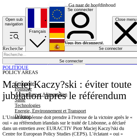
Ga naar de hoofdinhoud
Se connecter
Open sub
Close menu
English
navigation
Français
Deutsch
Vous êtes déconnecté.
Recherche
Se connecter
Español
Lumières éteintes
Se connecter
Rapporteur
Politique
Économie
Newsletters
Evénements
Em
POLITIQUE
POLICY AREAS
Maciej Kaczy?ski : éviter toute
Economie
Politique
jubilation après le référendum
Agriculture et Alimentation
Santé
Technologies
Energie, Environnement et Transport
Défense
L’Union européenne doit prendre à l'ivresse de la victoire après le «
oui » au référendum irlandais sur le traité de Lisbonne, a déclaré
dans un entretien avec EURACTIV Piotr Maciej Kaczy?ski du
Centre for European Policy Studies (CEPS). L’éclatant « oui »