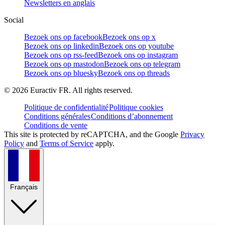
Newsletters en anglais
Social
Bezoek ons op facebook
Bezoek ons op x
Bezoek ons op linkedin
Bezoek ons op youtube
Bezoek ons op rss-feed
Bezoek ons op instagram
Bezoek ons op mastodon
Bezoek ons op telegram
Bezoek ons op bluesky
Bezoek ons op threads
©
2026
Euractiv FR. All rights reserved.
Politique de confidentialité
Politique cookies
Conditions générales
Conditions d’abonnement
Conditions de vente
This site is protected by reCAPTCHA, and the Google
Privacy
Policy
and
Terms of Service
apply.
Français