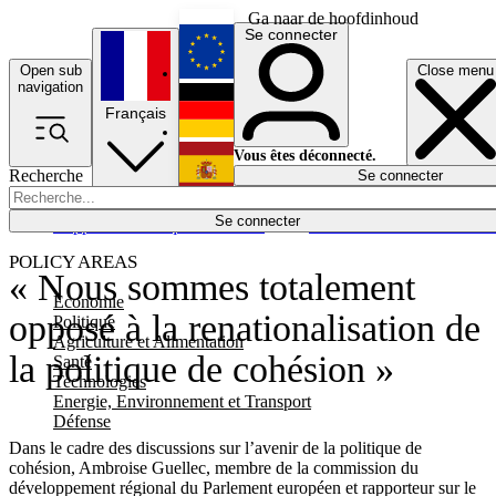
Ga naar de hoofdinhoud
Se connecter
Open sub
Close menu
English
navigation
Français
Deutsch
Vous êtes déconnecté.
Recherche
Se connecter
Español
Lumières éteintes
Se connecter
Rapporteur
Politique
Économie
Newsletters
Evénements
Em
POLICY AREAS
« Nous sommes totalement
Economie
opposé à la renationalisation de
Politique
Agriculture et Alimentation
la politique de cohésion »
Santé
Technologies
Energie, Environnement et Transport
Défense
Dans le cadre des discussions sur l’avenir de la politique de
cohésion, Ambroise Guellec, membre de la commission du
développement régional du Parlement européen et rapporteur sur le