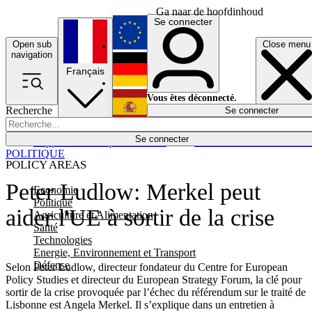
Ga naar de hoofdinhoud
Se connecter
Open sub
Close menu
English
navigation
Français
Deutsch
Vous êtes déconnecté.
Recherche
Se connecter
Español
Lumières éteintes
Se connecter
Rapporteur
Politique
Économie
Newsletters
Evénements
Em
POLITIQUE
POLICY AREAS
Peter Ludlow: Merkel peut
Economie
Politique
aider l'UE à sortir de la crise
Agriculture et Alimentation
Santé
Technologies
Energie, Environnement et Transport
Défense
Selon Peter Ludlow, directeur fondateur du Centre for European
Policy Studies et directeur du European Strategy Forum, la clé pour
sortir de la crise provoquée par l’échec du référendum sur le traité de
Lisbonne est Angela Merkel. Il s’explique dans un entretien à