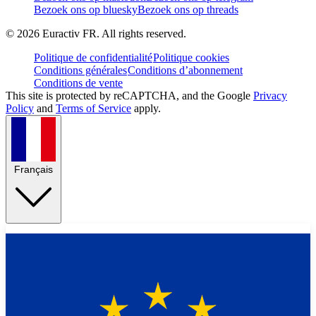
Bezoek ons op bluesky
Bezoek ons op threads
©
2026
Euractiv FR. All rights reserved.
Politique de confidentialité
Politique cookies
Conditions générales
Conditions d’abonnement
Conditions de vente
This site is protected by reCAPTCHA, and the Google
Privacy
Policy
and
Terms of Service
apply.
Français