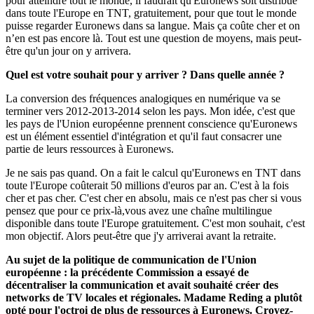
pour atteindre tout le monde, il faudrait qu'Euronews soit distribué
dans toute l'Europe en TNT, gratuitement, pour que tout le monde
puisse regarder Euronews dans sa langue. Mais ça coûte cher et on
n’en est pas encore là. Tout est une question de moyens, mais peut-
être qu'un jour on y arrivera.
Quel est votre souhait pour y arriver ? Dans quelle année ?
La conversion des fréquences analogiques en numérique va se
terminer vers 2012-2013-2014 selon les pays. Mon idée, c'est que
les pays de l'Union européenne prennent conscience qu'Euronews
est un élément essentiel d'intégration et qu'il faut consacrer une
partie de leurs ressources à Euronews.
Je ne sais pas quand. On a fait le calcul qu'Euronews en TNT dans
toute l'Europe coûterait 50 millions d'euros par an. C'est à la fois
cher et pas cher. C'est cher en absolu, mais ce n'est pas cher si vous
pensez que pour ce prix-là,vous avez une chaîne multilingue
disponible dans toute l'Europe gratuitement. C'est mon souhait, c'est
mon objectif. Alors peut-être que j'y arriverai avant la retraite.
Au sujet de la politique de communication de l'Union
européenne : la précédente
C
ommission a essayé de
décentraliser la communication et avait souhaité créer des
networks de TV locales et régionales. Madame Reding a plutôt
opté
pour l'octroi de
plus de ressources à Euronews. Croyez-