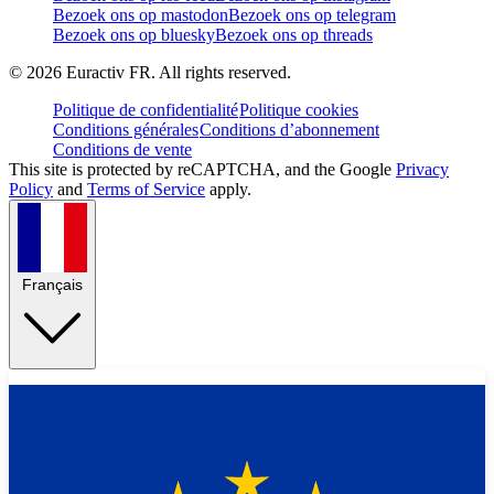
Bezoek ons op mastodon
Bezoek ons op telegram
Bezoek ons op bluesky
Bezoek ons op threads
©
2026
Euractiv FR. All rights reserved.
Politique de confidentialité
Politique cookies
Conditions générales
Conditions d’abonnement
Conditions de vente
This site is protected by reCAPTCHA, and the Google
Privacy
Policy
and
Terms of Service
apply.
Français