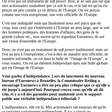
On n'est pas un instrument de
soft power
. Bon, je ne suis pas sûr que
mes actionnaires souhaitent que ce soit le cas, et le fait est qu'on est
perçus un peu comme ça en dehors de l'Europe. On est perçus
comme une voix européenne, une voix officielle de l'Europe.
C'est une ambiguïté mais qui finalement nous sert parce que du
coup, tous ceux qui s'intéressent à l'Europe au sens large, que se soit
des hommes politiques, des hommes d'affaires, des gens de la
grande culture etc., tous savent qu'en regardant Euronews, ils ont
une vision d'ensemble de l'Europe.
Donc on n'est pas un instrument de
soft power
traditionnel, mais on
l'est un peu à l'européenne, c'est-à-dire de manière non officielle, de
manière informelle, on est dans la bulle de "l'image de l'Europe", si
vous voulez. On est un élément indépendant dans une bulle globale
qui est l'image de l'Europe.
Vous parlez d'indépendance. Lors du lancement du nouveau
bureau d'Euronews à Bruxelles, l
a
Commissaire Reding
a
encourag
é
Euronews à être un peu plus critique que ce qu'elle a
été jusqu'à aujourd'hui. Pourquoi croyez-vous qu'elle ait dit
cela, et y a-t-il des garanties pour maintenir avec le support
public une véritable indépendance éditoriale ?
L'indépendance, elle est là. Mes actionnaires ont toujours dit qu'ils
se sentaient parfaitement indépendants. Il n'y a jamais eu