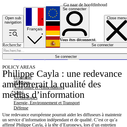
Ga naar de hoofdinhoud
Se connecter
Open sub
Close menu
English
navigation
Français
Deutsch
Vous êtes déconnecté.
Recherche
Se connecter
Español
Lumières éteintes
Se connecter
Rapporteur
Politique
Économie
Newsletters
Evénements
Em
POLICY AREAS
Philippe Cayla : une redevance
Economie
améliorerait la qualité des
Politique
Agriculture et Alimentation
médias d’information
Santé
Technologies
Energie, Environnement et Transport
Défense
Une redevance européenne pourrait aider les diffuseurs à maintenir
un service d’information indépendant et de qualité. C’est ce qu’a
affirmé Philippe Cayla, à la tête d’Euronews, lors d’un entretien