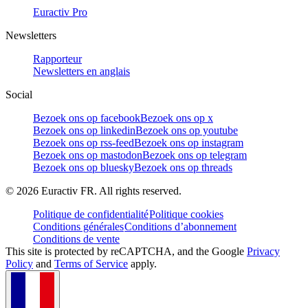
Euractiv Pro
Newsletters
Rapporteur
Newsletters en anglais
Social
Bezoek ons op facebook
Bezoek ons op x
Bezoek ons op linkedin
Bezoek ons op youtube
Bezoek ons op rss-feed
Bezoek ons op instagram
Bezoek ons op mastodon
Bezoek ons op telegram
Bezoek ons op bluesky
Bezoek ons op threads
©
2026
Euractiv FR. All rights reserved.
Politique de confidentialité
Politique cookies
Conditions générales
Conditions d’abonnement
Conditions de vente
This site is protected by reCAPTCHA, and the Google
Privacy
Policy
and
Terms of Service
apply.