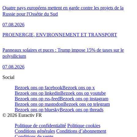
Quatre pays européens mettent en garde contre les projets de la
Russie pour l'Ossétie du Sud
07.08.2026
PRO
ENERGIE, ENVIRONNEMENT ET TRANSPORT
Panneaux solaires et puces : Trump impose 15% de taxes sur le
polysilicium
07.08.2026
Social
Bezoek ons op facebook
Bezoek ons op x
Bezoek ons op linkedin
Bezoek ons op youtube
Bezoek ons op rss-feed
Bezoek ons op instagram
Bezoek ons op mastodon
Bezoek ons op telegram
Bezoek ons op bluesky
Bezoek ons op threads
©
2026
Euractiv FR
Politique de confidentialité
Politique cookies
Conditions générales
Conditions d’abonnement
Conditions de vente