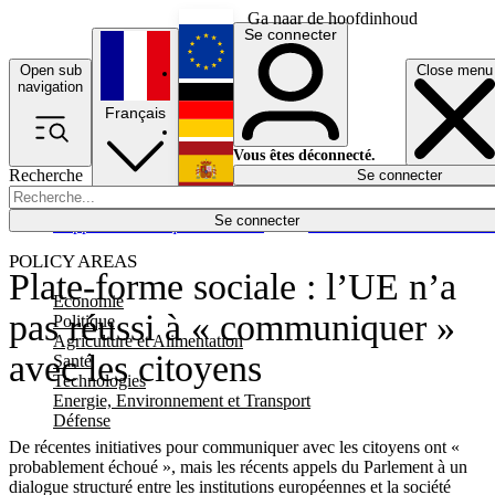
Ga naar de hoofdinhoud
Se connecter
Open sub
Close menu
English
navigation
Français
Deutsch
Vous êtes déconnecté.
Recherche
Se connecter
Español
Lumières éteintes
Se connecter
Rapporteur
Politique
Économie
Newsletters
Evénements
Em
POLICY AREAS
Plate-forme sociale : l’UE n’a
Economie
pas réussi à « communiquer »
Politique
Agriculture et Alimentation
avec les citoyens
Santé
Technologies
Energie, Environnement et Transport
Défense
De récentes initiatives pour communiquer avec les citoyens ont «
probablement échoué », mais les récents appels du Parlement à un
dialogue structuré entre les institutions européennes et la société