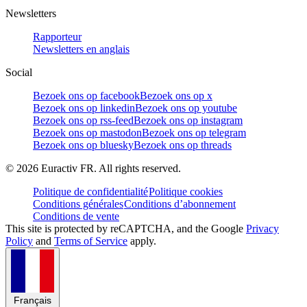
Newsletters
Rapporteur
Newsletters en anglais
Social
Bezoek ons op facebook
Bezoek ons op x
Bezoek ons op linkedin
Bezoek ons op youtube
Bezoek ons op rss-feed
Bezoek ons op instagram
Bezoek ons op mastodon
Bezoek ons op telegram
Bezoek ons op bluesky
Bezoek ons op threads
©
2026
Euractiv FR. All rights reserved.
Politique de confidentialité
Politique cookies
Conditions générales
Conditions d’abonnement
Conditions de vente
This site is protected by reCAPTCHA, and the Google
Privacy
Policy
and
Terms of Service
apply.
Français