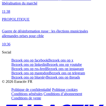
libéralisation du marché
11:38
PRO
POLITIQUE
Guerre de désinformation russe : les élections municipales
allemandes prises pour cible
10:36
Social
Bezoek ons op facebook
Bezoek ons op x
Bezoek ons op linkedin
Bezoek ons op youtube
Bezoek ons op rss-feed
Bezoek ons op instagram
Bezoek ons op mastodon
Bezoek ons op telegram
Bezoek ons op bluesky
Bezoek ons op threads
©
2026
Euractiv FR
Politique de confidentialité
Politique cookies
Conditions générales
Conditions d’abonnement
Conditions de vente