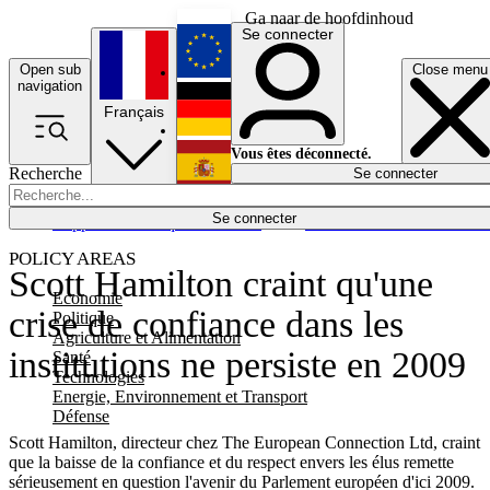
Ga naar de hoofdinhoud
Se connecter
Open sub
Close menu
English
navigation
Français
Deutsch
Vous êtes déconnecté.
Recherche
Se connecter
Español
Lumières éteintes
Se connecter
Rapporteur
Politique
Économie
Newsletters
Evénements
Em
POLICY AREAS
Scott Hamilton craint qu'une
Economie
crise de confiance dans les
Politique
Agriculture et Alimentation
institutions ne persiste en 2009
Santé
Technologies
Energie, Environnement et Transport
Défense
Scott Hamilton, directeur chez The European Connection Ltd, craint
que la baisse de la confiance et du respect envers les élus remette
sérieusement en question l'avenir du Parlement européen d'ici 2009.