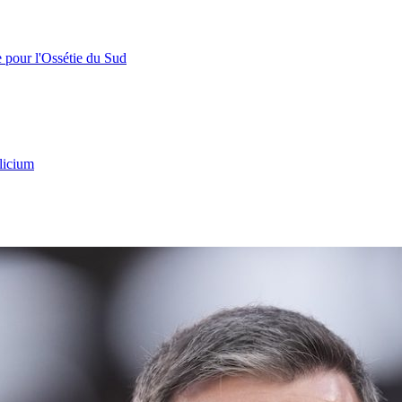
e pour l'Ossétie du Sud
licium