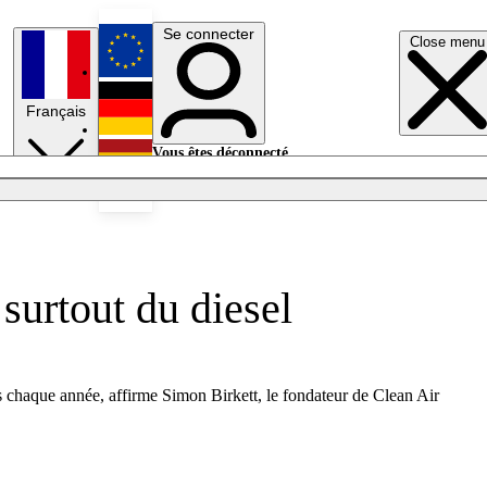
Se connecter
Close menu
English
Français
Deutsch
Vous êtes déconnecté.
Se connecter
Español
Lumières éteintes
 surtout du diesel
és chaque année, affirme Simon Birkett, le fondateur de Clean Air