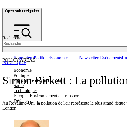
Open sub navigation
Recherche
Rapporteur
Politique
Économie
Newsletters
Evénements
Em
POLICY AREAS
POLITIQUE
Economie
Politique
Simon Birkett : La pollution
Agriculture et Alimentation
Santé
Technologies
Energie, Environnement et Transport
Défense
Au Royaume-Uni, la pollution de l'air représente le plus grand risque 
London.