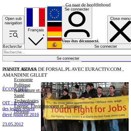
Ga naar de hoofdinhoud
Se connecter
Open sub
Close menu
English
navigation
Français
Deutsch
Vous êtes déconnecté.
Recherche
Se connecter
Español
Lumières éteintes
Se connecter
Rapporteur
Politique
Économie
Newsletters
Evénements
Em
POLICY AREAS
DANIEL RZASA DE FORSAL.PL AVEC EURACTIV.COM ,
AMANDINE GILLET
Economie
Politique
ÉCONOMIE
Agriculture et Alimentation
Santé
Technologies
OIT : le chômage
Energie, Environnement et Transport
des jeunes restera
Défense
élevé jusqu'en 2016
23.05.2012