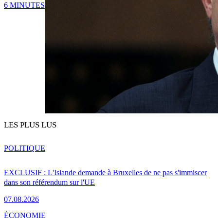
6 MINUTES
LES PLUS LUS
POLITIQUE
EXCLUSIF : L'Islande demande à Bruxelles de ne pas s'immiscer
dans son référendum sur l'UE
07.08.2026
ÉCONOMIE