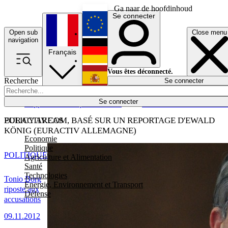
Ga naar de hoofdinhoud
Se connecter
Open sub
Close menu
English
navigation
Français
Deutsch
Vous êtes déconnecté.
Recherche
Se connecter
Español
Lumières éteintes
Se connecter
Rapporteur
Politique
Économie
Newsletters
Evénements
Em
POLICY AREAS
EURACTIV.COM, BASÉ SUR UN REPORTAGE D'EWALD
KÖNIG (EURACTIV ALLEMAGNE)
Economie
Politique
POLITIQUE
Agriculture et Alimentation
Santé
Technologies
Tonio Borg
Energie, Environnement et Transport
riposte aux
Défense
accusations
09.11.2012