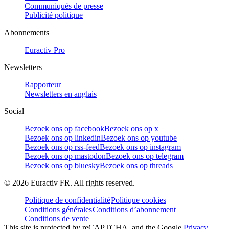
Communiqués de presse
Publicité politique
Abonnements
Euractiv Pro
Newsletters
Rapporteur
Newsletters en anglais
Social
Bezoek ons op facebook
Bezoek ons op x
Bezoek ons op linkedin
Bezoek ons op youtube
Bezoek ons op rss-feed
Bezoek ons op instagram
Bezoek ons op mastodon
Bezoek ons op telegram
Bezoek ons op bluesky
Bezoek ons op threads
©
2026
Euractiv FR. All rights reserved.
Politique de confidentialité
Politique cookies
Conditions générales
Conditions d’abonnement
Conditions de vente
This site is protected by reCAPTCHA, and the Google
Privacy