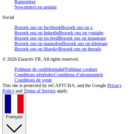
Rapporteur
Newsletters en anglais
Social
Bezoek ons op facebook
Bezoek ons op x
Bezoek ons op linkedin
Bezoek ons op youtube
Bezoek ons op rss-feed
Bezoek ons op instagram
Bezoek ons op mastodon
Bezoek ons op telegram
Bezoek ons op bluesky
Bezoek ons op threads
©
2026
Euractiv FR. All rights reserved.
Politique de confidentialité
Politique cookies
Conditions générales
Conditions d’abonnement
Conditions de vente
This site is protected by reCAPTCHA, and the Google
Privacy
Policy
and
Terms of Service
apply.
Français