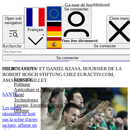
Ga naar de hoofdinhoud
Se connecter
Open sub
Close menu
English
navigation
Français
Deutsch
Vous êtes déconnecté.
Recherche
Se connecter
Español
Lumières éteintes
Se connecter
Rapporteur
Politique
Économie
Newsletters
Evénements
Em
POLICY AREAS
GEORGI GOTEV ET DANIEL RZASA, BOURSIER DE LA
ROBERT BOSCH STIFTUNG CHEZ EURACTIV.COM,
Economie
AMANDINE GILLET
Politique
Agriculture et Alimentation
SANTÉ
Santé
Technologies
Energie, Environnement et Transport
Les stades
Défense
ukrainiens ne sont
pas la scène d'actes
racistes, affirme un