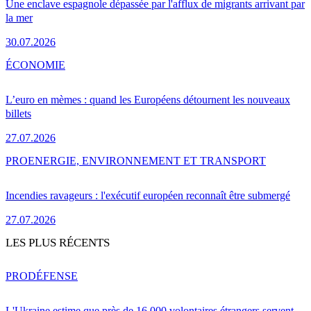
Une enclave espagnole dépassée par l'afflux de migrants arrivant par
la mer
30.07.2026
ÉCONOMIE
L’euro en mèmes : quand les Européens détournent les nouveaux
billets
27.07.2026
PRO
ENERGIE, ENVIRONNEMENT ET TRANSPORT
Incendies ravageurs : l'exécutif européen reconnaît être submergé
27.07.2026
LES PLUS RÉCENTS
PRO
DÉFENSE
L'Ukraine estime que près de 16 000 volontaires étrangers servent