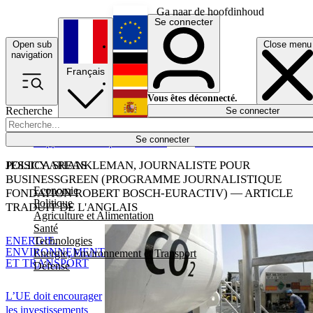
Ga naar de hoofdinhoud
Se connecter
Open sub
Close menu
English
navigation
Français
Deutsch
Vous êtes déconnecté.
Recherche
Se connecter
Español
Lumières éteintes
Se connecter
Rapporteur
Politique
Économie
Newsletters
Evénements
Em
POLICY AREAS
JESSICA SHANKLEMAN, JOURNALISTE POUR
BUSINESSGREEN (PROGRAMME JOURNALISTIQUE
Economie
FONDATION ROBERT BOSCH-EURACTIV) — ARTICLE
Politique
TRADUIT DE L'ANGLAIS
Agriculture et Alimentation
Santé
Technologies
ENERGIE,
ENVIRONNEMENT
Energie, Environnement et Transport
ET TRANSPORT
Défense
L’UE doit encourager
les investissements