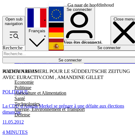
Ga naar de hoofdinhoud
Se connecter
Open sub
Close menu
English
navigation
Français
Deutsch
Vous êtes déconnecté.
Recherche
Se connecter
Español
Lumières éteintes
Se connecter
Rapporteur
Politique
Économie
Newsletters
Evénements
Em
POLICY AREAS
KATHRIN HAIMERL POUR LE SÜDDEUTSCHE ZEITUNG
AVEC EURACTIV.COM , AMANDINE GILLET
Economie
Politique
POLITIQUE
Agriculture et Alimentation
Santé
Technologies
La CDU d'Angela Merkel se prépare à une défaite aux élections
Energie, Environnement et Transport
dimanche
Défense
11.05.2012
4 MINUTES