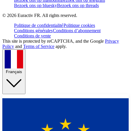
Bezoek ons op mastodon
Bezoek ons op telegram
Bezoek ons op bluesky
Bezoek ons op threads
©
2026
Euractiv FR. All rights reserved.
Politique de confidentialité
Politique cookies
Conditions générales
Conditions d’abonnement
Conditions de vente
This site is protected by reCAPTCHA, and the Google
Privacy
Policy
and
Terms of Service
apply.
Français