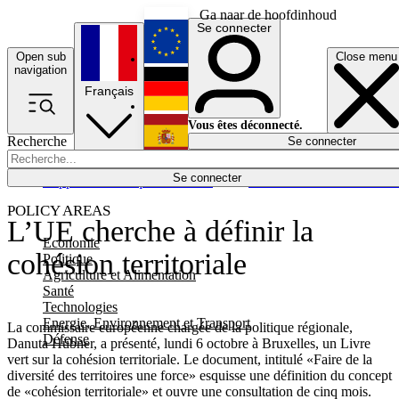
Ga naar de hoofdinhoud
Se connecter
Open sub
Close menu
English
navigation
Français
Deutsch
Vous êtes déconnecté.
Recherche
Se connecter
Español
Lumières éteintes
Se connecter
Rapporteur
Politique
Économie
Newsletters
Evénements
Em
POLICY AREAS
L’UE cherche à définir la
Economie
cohésion territoriale
Politique
Agriculture et Alimentation
Santé
Technologies
Energie, Environnement et Transport
La commissaire européenne chargée de la politique régionale,
Défense
Danuta Hübner, a présenté, lundi 6 octobre à Bruxelles, un Livre
vert sur la cohésion territoriale. Le document, intitulé «Faire de la
diversité des territoires une force» esquisse une définition du concept
de «cohésion territoriale» et ouvre une consultation de cinq mois.